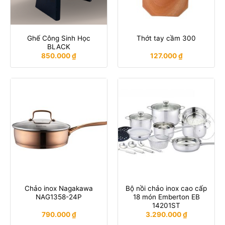
Ghế Công Sinh Học
Thớt tay cầm 300
BLACK
850.000
₫
127.000
₫
Chảo inox Nagakawa
Bộ nồi chảo inox cao cấp
NAG1358-24P
18 món Emberton EB
14201ST
790.000
₫
3.290.000
₫