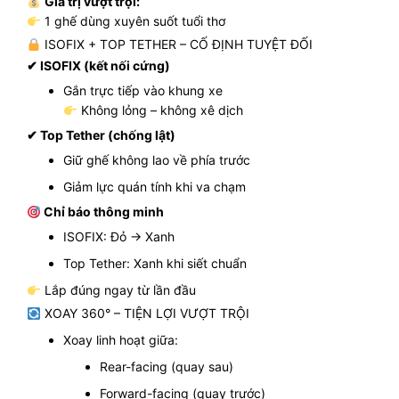
Giá trị vượt trội:
1 ghế dùng xuyên suốt tuổi thơ
ISOFIX + TOP TETHER – CỐ ĐỊNH TUYỆT ĐỐI
✔ ISOFIX (kết nối cứng)
Gắn trực tiếp vào khung xe
Không lỏng – không xê dịch
✔ Top Tether (chống lật)
Giữ ghế không lao về phía trước
Giảm lực quán tính khi va chạm
Chỉ báo thông minh
ISOFIX: Đỏ → Xanh
Top Tether: Xanh khi siết chuẩn
Lắp đúng ngay từ lần đầu
XOAY 360° – TIỆN LỢI VƯỢT TRỘI
Xoay linh hoạt giữa:
Rear-facing (quay sau)
Forward-facing (quay trước)