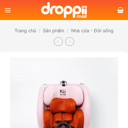
Bỏ
qua
nội
dung
Trang chủ
/
Sản phẩm
/
Nhà cửa - Đời sống