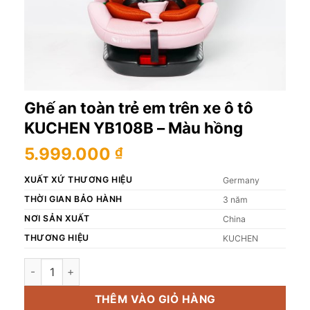
Ghế an toàn trẻ em trên xe ô tô
KUCHEN YB108B – Màu hồng
5.999.000
₫
XUẤT XỨ THƯƠNG HIỆU
Germany
THỜI GIAN BẢO HÀNH
3 năm
NƠI SẢN XUẤT
China
THƯƠNG HIỆU
KUCHEN
Ghế an toàn trẻ em trên xe ô tô KUCHEN YB108B - Màu hồn
THÊM VÀO GIỎ HÀNG