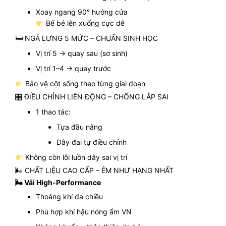
Xoay ngang 90° hướng cửa
Bế bé lên xuống cực dễ
🛏 NGẢ LƯNG 5 MỨC – CHUẨN SINH HỌC
Vị trí 5 → quay sau (sơ sinh)
Vị trí 1–4 → quay trước
Bảo vệ cột sống theo từng giai đoạn
🎛 ĐIỀU CHỈNH LIÊN ĐỘNG – CHỐNG LẮP SAI
1 thao tác:
Tựa đầu nâng
Dây đai tự điều chỉnh
Không còn lỗi luồn dây sai vị trí
🌬 CHẤT LIỆU CAO CẤP – ÊM NHƯ HẠNG NHẤT
🌬 Vải High-Performance
Thoáng khí đa chiều
Phù hợp khí hậu nóng ẩm VN