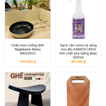
Chảo inox chống dính
Sạch cặn canxi và sáng
Nagakawa Natsu
inox Bio KANATA (45ml
NAG3003
tinh chất pha loãng được
500ml)
750.000
₫
99.000
₫