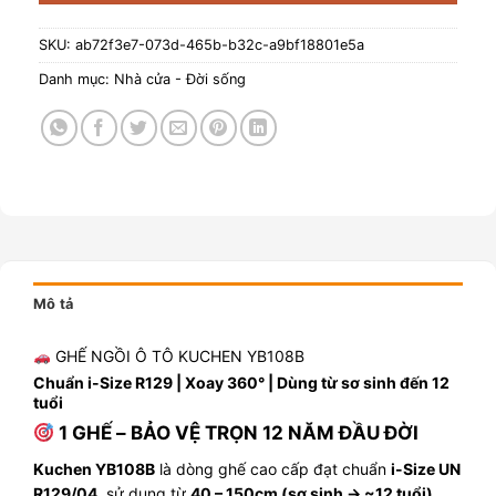
SKU:
ab72f3e7-073d-465b-b32c-a9bf18801e5a
Danh mục:
Nhà cửa - Đời sống
Mô tả
GHẾ NGỒI Ô TÔ KUCHEN YB108B
Chuẩn i-Size R129 | Xoay 360° | Dùng từ sơ sinh đến 12
tuổi
1 GHẾ – BẢO VỆ TRỌN 12 NĂM ĐẦU ĐỜI
Kuchen YB108B
là dòng ghế cao cấp đạt chuẩn
i-Size UN
R129/04
, sử dụng từ
40 – 150cm (sơ sinh → ~12 tuổi)