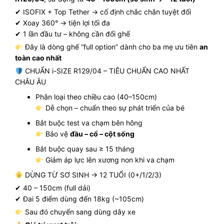
✔ ISOFIX + Top Tether → cố định chắc chắn tuyệt đối
✔ Xoay 360° → tiện lợi tối đa
✔ 1 lần đầu tư – không cần đổi ghế
Đây là dòng ghế “full option” dành cho ba mẹ ưu tiên
an
toàn cao nhất
CHUẨN i-SIZE R129/04 – TIÊU CHUẨN CAO NHẤT
CHÂU ÂU
Phân loại theo chiều cao (40–150cm)
Dễ chọn – chuẩn theo sự phát triển của bé
Bắt buộc test va chạm bên hông
Bảo vệ
đầu – cổ – cột sống
Bắt buộc quay sau ≥ 15 tháng
Giảm áp lực lên xương non khi va chạm
DÙNG TỪ SƠ SINH → 12 TUỔI (0+/1/2/3)
✔ 40 – 150cm (full dải)
✔ Đai 5 điểm dùng đến 18kg (~105cm)
Sau đó chuyển sang dùng dây xe