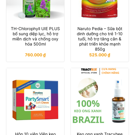
TH-Chlorophyll UIE PLUS
Naruto Pedia – Sữa bột
bổ sung diệp lục, hỗ trợ
dinh dưỡng cho trẻ 1-10
miễn dịch và chống oxy
tuổi, hỗ trợ tăng cân &
hóa 500ml
phát triển khỏe mạnh
850g
760.000
₫
525.000
₫
Hộp 10 viên Viên kẹo
Keo ong xanh Tracybee