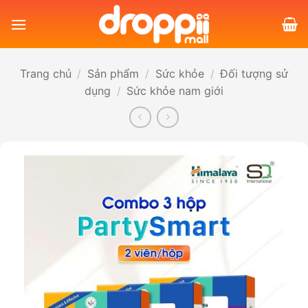
Bỏ
qua
nội
dung
Trang chủ
/
Sản phẩm
/
Sức khỏe
/
Đối tượng sử
dụng
/
Sức khỏe nam giới