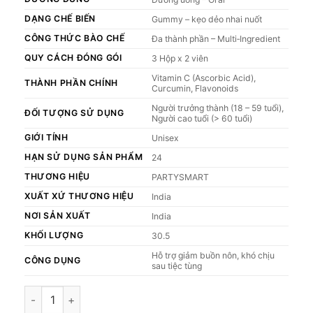
DẠNG CHẾ BIẾN
Gummy – kẹo dẻo nhai nuốt
CÔNG THỨC BÀO CHẾ
Đa thành phần – Multi‑Ingredient
QUY CÁCH ĐÓNG GÓI
3 Hộp x 2 viên
Vitamin C (Ascorbic Acid),
THÀNH PHẦN CHÍNH
Curcumin, Flavonoids
Người trưởng thành (18 – 59 tuổi),
ĐỐI TƯỢNG SỬ DỤNG
Người cao tuổi (> 60 tuổi)
GIỚI TÍNH
Unisex
HẠN SỬ DỤNG SẢN PHẨM
24
THƯƠNG HIỆU
PARTYSMART
XUẤT XỨ THƯƠNG HIỆU
India
NƠI SẢN XUẤT
India
KHỐI LƯỢNG
30.5
Hỗ trợ giảm buồn nôn, khó chịu
CÔNG DỤNG
sau tiệc tùng
Combo 3 hộp 2 viên Kẹo giải rượu Party Smart hỗ trợ giảm b