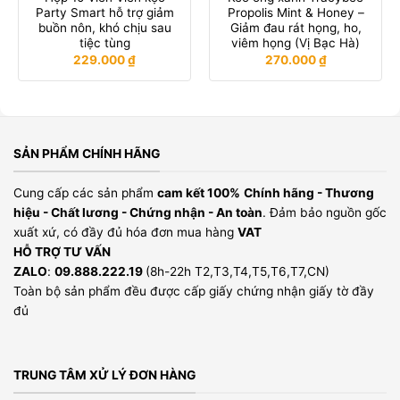
Party Smart hỗ trợ giảm
Propolis Mint & Honey –
buồn nôn, khó chịu sau
Giảm đau rát họng, ho,
tiệc tùng
viêm họng (Vị Bạc Hà)
229.000
₫
270.000
₫
SẢN PHẨM CHÍNH HÃNG
Cung cấp các sản phẩm
cam kết 100%
Chính hãng - Thương
hiệu - Chất lương - Chứng nhận - An toàn
. Đảm bảo nguồn gốc
xuất xứ, có đầy đủ hóa đơn mua hàng
VAT
HỖ TRỢ TƯ VẤN
ZALO
:
09.888.222.19
(8h-22h T2,T3,T4,T5,T6,T7,CN)
Toàn bộ sản phẩm đều được cấp giấy chứng nhận giấy tờ đầy
đủ
TRUNG TÂM XỬ LÝ ĐƠN HÀNG