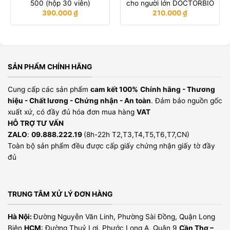
500 (hộp 30 viên)
cho người lớn DOCTORBIO
390.000
₫
210.000
₫
SẢN PHẨM CHÍNH HÃNG
Cung cấp các sản phẩm
cam kết 100%
Chính hãng - Thương
hiệu - Chất lương - Chứng nhận - An toàn
. Đảm bảo nguồn gốc
xuất xứ, có đầy đủ hóa đơn mua hàng
VAT
HỖ TRỢ TƯ VẤN
ZALO
:
09.888.222.19
(8h-22h T2,T3,T4,T5,T6,T7,CN)
Toàn bộ sản phẩm đều được cấp giấy chứng nhận giấy tờ đầy
đủ
TRUNG TÂM XỬ LÝ ĐƠN HÀNG
Hà Nội:
Đường Nguyễn Văn Linh, Phường Sài Đồng, Quận Long
Biên
HCM
: Đường Thuỷ Lợi, Phước Long A, Quận 9
Cần Thơ –