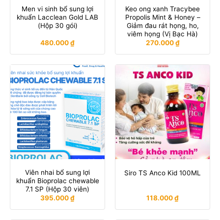
Men vi sinh bổ sung lợi
Keo ong xanh Tracybee
khuẩn Lacclean Gold LAB
Propolis Mint & Honey –
(Hộp 30 gói)
Giảm đau rát họng, ho,
viêm họng (Vị Bạc Hà)
480.000
₫
270.000
₫
Viên nhai bổ sung lợi
Siro TS Anco Kid 100ML
khuẩn Bioprolac chewable
7.1 SP (Hộp 30 viên)
395.000
₫
118.000
₫