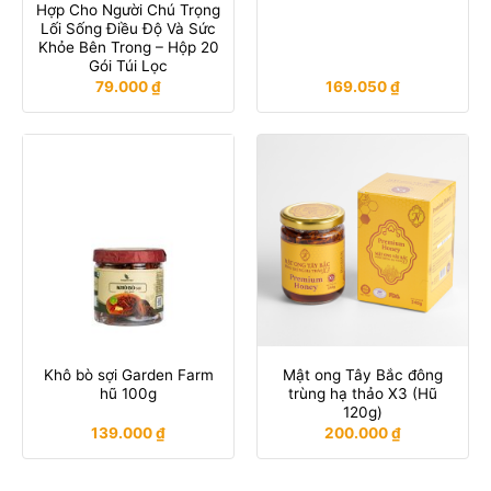
Hợp Cho Người Chú Trọng
Lối Sống Điều Độ Và Sức
Khỏe Bên Trong – Hộp 20
Gói Túi Lọc
79.000
₫
169.050
₫
Khô bò sợi Garden Farm
Mật ong Tây Bắc đông
hũ 100g
trùng hạ thảo X3 (Hũ
120g)
139.000
₫
200.000
₫