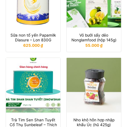
Sữa non tổ yến Papamilk
Vỏ bưởi sấy dẻo
Diasure – Lon 830G
Nonglamfood (hộp 145g)
625.000
₫
55.000
₫
Trà Tim Sen Shan Tuyết
Nho khô hỗn hợp nhập
Cổ Thụ Sunbeleaf – Thích
khẩu Úc (hũ 425g)