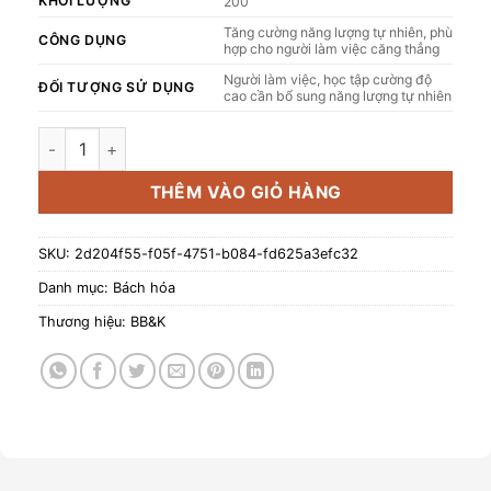
KHỐI LƯỢNG
200
Tăng cường năng lượng tự nhiên, phù
CÔNG DỤNG
hợp cho người làm việc căng thẳng
Người làm việc, học tập cường độ
ĐỐI TƯỢNG SỬ DỤNG
cao cần bổ sung năng lượng tự nhiên
Bột Maca hữu cơ Dragon Superfoods 200g số lượng
THÊM VÀO GIỎ HÀNG
SKU:
2d204f55-f05f-4751-b084-fd625a3efc32
Danh mục:
Bách hóa
Thương hiệu:
BB&K