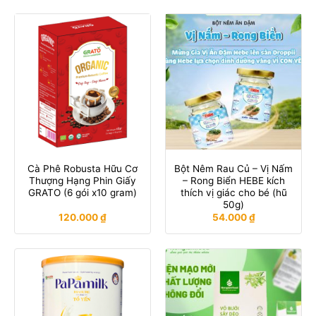
Cà Phê Robusta Hữu Cơ
Bột Nêm Rau Củ – Vị Nấm
Thượng Hạng Phin Giấy
– Rong Biển HEBE kích
GRATO (6 gói x10 gram)
thích vị giác cho bé (hũ
50g)
120.000
₫
54.000
₫