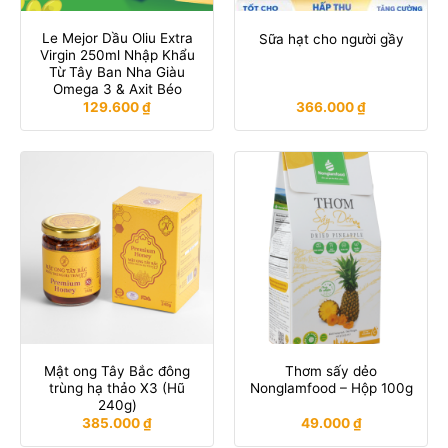
Le Mejor Dầu Oliu Extra
Sữa hạt cho người gầy
Virgin 250ml Nhập Khẩu
Từ Tây Ban Nha Giàu
Omega 3 & Axit Béo
129.600
₫
366.000
₫
Mật ong Tây Bắc đông
Thơm sấy dẻo
trùng hạ thảo X3 (Hũ
Nonglamfood – Hộp 100g
240g)
385.000
₫
49.000
₫