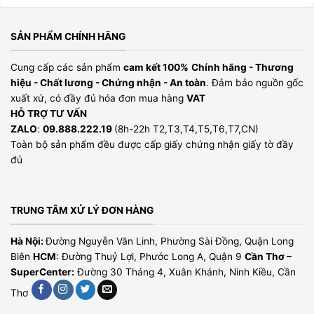
SẢN PHẨM CHÍNH HÃNG
Cung cấp các sản phẩm
cam kết 100%
Chính hãng - Thương
hiệu - Chất lương - Chứng nhận - An toàn
. Đảm bảo nguồn gốc
xuất xứ, có đầy đủ hóa đơn mua hàng
VAT
HỖ TRỢ TƯ VẤN
ZALO
:
09.888.222.19
(8h-22h T2,T3,T4,T5,T6,T7,CN)
Toàn bộ sản phẩm đều được cấp giấy chứng nhận giấy tờ đầy
đủ
TRUNG TÂM XỬ LÝ ĐƠN HÀNG
Hà Nội:
Đường Nguyễn Văn Linh, Phường Sài Đồng, Quận Long
Biên
HCM
: Đường Thuỷ Lợi, Phước Long A, Quận 9
Cần Thơ –
SuperCenter:
Đường 30 Tháng 4, Xuân Khánh, Ninh Kiều, Cần
Thơ