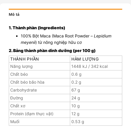
Mô tả
1. Thành phần (Ingredients)
100% Bột Maca (Maca Root Powder –
Lepidium
meyenii
) từ nông nghiệp hữu cơ
2. Bảng thành phần dinh dưỡng (per 100 g)
THÀNH PHẦN
HÀM LƯỢNG
Năng lượng
1448 kJ / 342 kcal
Chất béo
0.6 g
Chất béo bão hòa
0.2 g
Carbohydrate
67 g
Đường
24 g
Chất xơ
10 g
Protein (đạm thực vật)
12 g
Muối
0.53 g