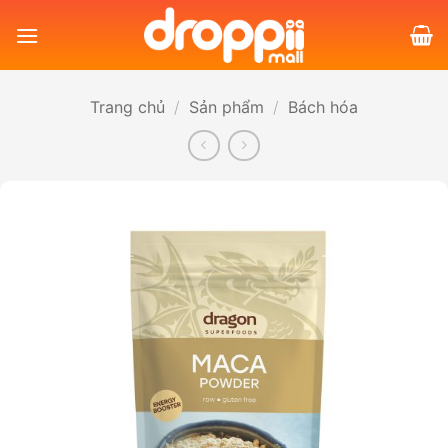
Bỏ
qua
nội
dung
Trang chủ
/
Sản phẩm
/
Bách hóa