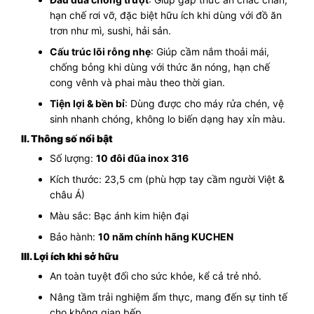
hạn chế rơi vỡ, đặc biệt hữu ích khi dùng với đồ ăn
trơn như mì, sushi, hải sản.
Cấu trúc lõi rỗng nhẹ
: Giúp cầm nắm thoải mái,
chống bỏng khi dùng với thức ăn nóng, hạn chế
cong vênh và phai màu theo thời gian.
Tiện lợi & bền bỉ
: Dùng được cho máy rửa chén, vệ
sinh nhanh chóng, không lo biến dạng hay xỉn màu.
II. Thông số nổi bật
Số lượng:
10 đôi đũa inox 316
Kích thước: 23,5 cm (phù hợp tay cầm người Việt &
châu Á)
Màu sắc: Bạc ánh kim hiện đại
Bảo hành:
10 năm chính hãng KUCHEN
III. Lợi ích khi sở hữu
An toàn tuyệt đối cho sức khỏe, kể cả trẻ nhỏ.
Nâng tầm trải nghiệm ẩm thực, mang đến sự tinh tế
cho không gian bếp.