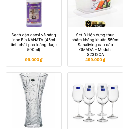
Sạch cặn canxi và sáng
Set 3 Hộp đựng thực
inox Bio KANATA (45ml
phẩm kháng khuẩn 550ml
tinh chất pha loãng được
Sanaliving cao cấp
500ml)
OMADA – Model :
S2312CA
99.000
₫
499.000
₫