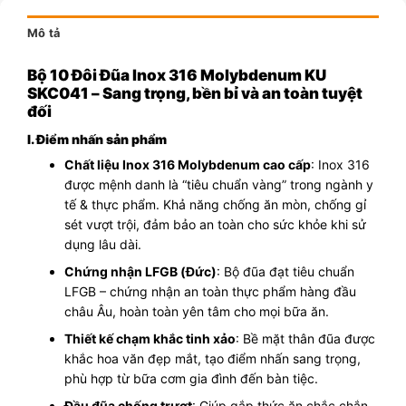
Mô tả
Bộ 10 Đôi Đũa Inox 316 Molybdenum KU
SKC041 – Sang trọng, bền bỉ và an toàn tuyệt
đối
I. Điểm nhấn sản phẩm
Chất liệu Inox 316 Molybdenum cao cấp
: Inox 316
được mệnh danh là “tiêu chuẩn vàng” trong ngành y
tế & thực phẩm. Khả năng chống ăn mòn, chống gỉ
sét vượt trội, đảm bảo an toàn cho sức khỏe khi sử
dụng lâu dài.
Chứng nhận LFGB (Đức)
: Bộ đũa đạt tiêu chuẩn
LFGB – chứng nhận an toàn thực phẩm hàng đầu
châu Âu, hoàn toàn yên tâm cho mọi bữa ăn.
Thiết kế chạm khắc tinh xảo
: Bề mặt thân đũa được
khắc hoa văn đẹp mắt, tạo điểm nhấn sang trọng,
phù hợp từ bữa cơm gia đình đến bàn tiệc.
Đầu đũa chống trượt
: Giúp gắp thức ăn chắc chắn,