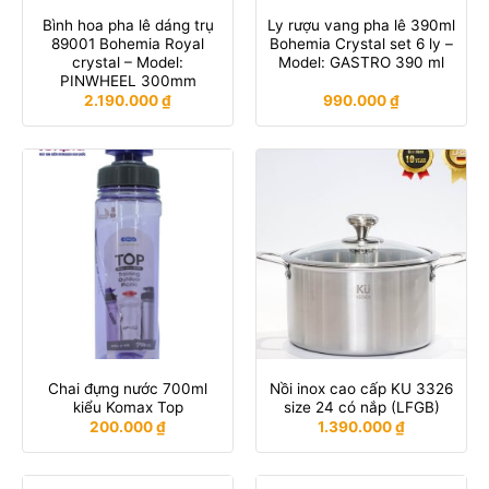
Bình hoa pha lê dáng trụ
Ly rượu vang pha lê 390ml
89001 Bohemia Royal
Bohemia Crystal set 6 ly –
crystal – Model:
Model: GASTRO 390 ml
PINWHEEL 300mm
2.190.000
₫
990.000
₫
Chai đựng nước 700ml
Nồi inox cao cấp KU 3326
kiểu Komax Top
size 24 có nắp (LFGB)
200.000
₫
1.390.000
₫