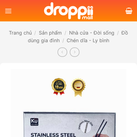
Bỏ
qua
nội
dung
Trang chủ
/
Sản phẩm
/
Nhà cửa - Đời sống
/
Đồ
dùng gia đình
/
Chén dĩa - Ly bình