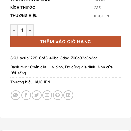
KÍCH THƯỚC
235
THƯƠNG HIỆU
KUCHEN
Bộ 10 đôi đũa inox 316 Molybdenum KU SKC041 số lượng
THÊM VÀO GIỎ HÀNG
SKU:
ae0b1225-6bf3-40ba-8dac-700a93c8b3ed
Danh mục:
Chén dĩa - Ly bình
,
Đồ dùng gia đình
,
Nhà cửa -
Đời sống
Thương hiệu:
KÜCHEN