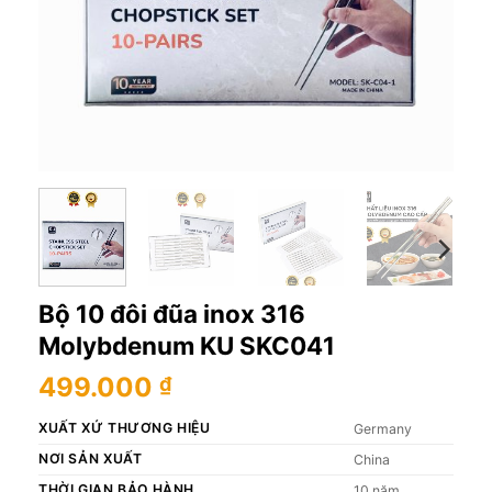
Bộ 10 đôi đũa inox 316
Molybdenum KU SKC041
499.000
₫
XUẤT XỨ THƯƠNG HIỆU
Germany
NƠI SẢN XUẤT
China
THỜI GIAN BẢO HÀNH
10 năm