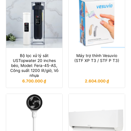
Bộ lọc xử lý sắt
Máy trợ thính Vesuvio
USTopwater 20 inches
(STF XP T3 / STF P T3)
béo, Model: Fera-45-AS,
Công suất 1200 lít/giờ, Vỏ
nhựa
6.700.000
₫
2.604.000
₫