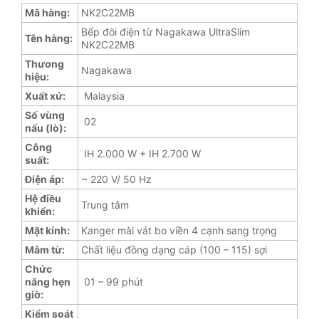
Mã hàng:
NK2C22MB
Bếp đôi điện từ Nagakawa UltraSlim
Tên hàng:
NK2C22MB
Thương
Nagakawa
hiệu:
Xuất xứ:
Malaysia
Số vùng
02
nấu (lò):
Công
IH 2.000 W + IH 2.700 W
suất:
Điện áp:
~ 220 V/ 50 Hz
Hệ điều
Trung tâm
khiển:
Mặt kính:
Kanger mài vát bo viền 4 cạnh sang trọng
Mâm từ:
Chất liệu đồng dạng cáp (100 – 115) sợi
Chức
năng hẹn
01 – 99 phút
giờ:
Kiểm soát