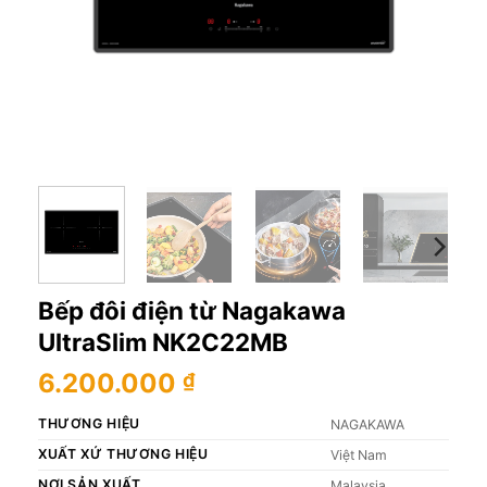
Bếp đôi điện từ Nagakawa
UltraSlim NK2C22MB
6.200.000
₫
THƯƠNG HIỆU
NAGAKAWA
XUẤT XỨ THƯƠNG HIỆU
Việt Nam
NƠI SẢN XUẤT
Malaysia