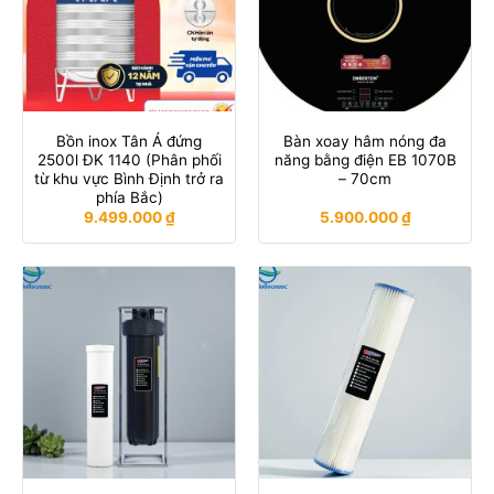
Bồn inox Tân Á đứng
Bàn xoay hâm nóng đa
2500l ĐK 1140 (Phân phối
năng bằng điện EB 1070B
từ khu vực Bình Định trở ra
– 70cm
phía Bắc)
9.499.000
₫
5.900.000
₫