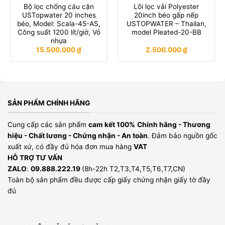
Bộ lọc chống cáu cặn
Lõi lọc vải Polyester
USTopwater 20 inches
20inch béo gấp nếp
béo, Model: Scala-45-AS,
USTOPWATER – Thailan,
Công suất 1200 lít/giờ, Vỏ
model Pleated-20-BB
nhựa
15.500.000
₫
2.500.000
₫
SẢN PHẨM CHÍNH HÃNG
Cung cấp các sản phẩm
cam kết 100%
Chính hãng - Thương
hiệu - Chất lương - Chứng nhận - An toàn
. Đảm bảo nguồn gốc
xuất xứ, có đầy đủ hóa đơn mua hàng
VAT
HỖ TRỢ TƯ VẤN
ZALO
:
09.888.222.19
(8h-22h T2,T3,T4,T5,T6,T7,CN)
Toàn bộ sản phẩm đều được cấp giấy chứng nhận giấy tờ đầy
đủ