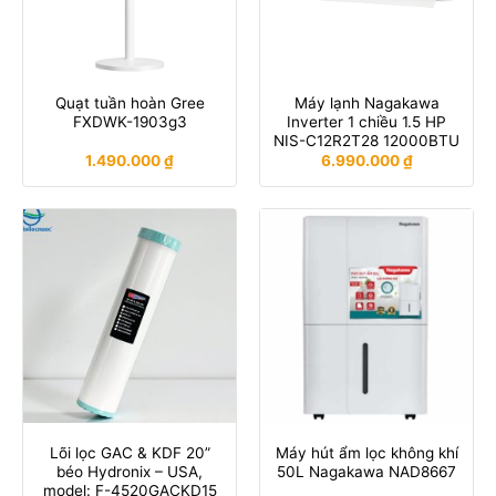
Quạt tuần hoàn Gree
Máy lạnh Nagakawa
FXDWK-1903g3
Inverter 1 chiều 1.5 HP
NIS-C12R2T28 12000BTU
1.490.000
₫
6.990.000
₫
Lõi lọc GAC & KDF 20”
Máy hút ẩm lọc không khí
béo Hydronix – USA,
50L Nagakawa NAD8667
model: F-4520GACKD15