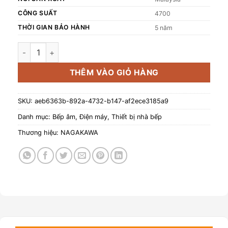
CÔNG SUẤT
4700
THỜI GIAN BẢO HÀNH
5 năm
Bếp đôi điện từ Nagakawa UltraSlim NK2C22MB số lượng
THÊM VÀO GIỎ HÀNG
SKU:
aeb6363b-892a-4732-b147-af2ece3185a9
Danh mục:
Bếp âm
,
Điện máy
,
Thiết bị nhà bếp
Thương hiệu:
NAGAKAWA