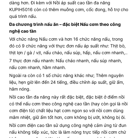
dàng hơn. Đi kèm với Nồi áp suất cao tần đa năng
KUPIH5016 còn có thêm muỗng cơm, cốc đong, hỗ trợ cho
quá trình nấu.
Đa chương trình nấu ăn – đặc biệt Nấu cơm theo công
nghệ cao tần
Với chức năng Nấu cơm và hơn 16 chức năng nấu, trong
đó có 9 chức năng với thực đơn nấu áp suất như: Thịt bò,
thịt lợn / gà / vịt, nấu cháo, nấu súp, hấp, nấu cơm nhanh,..
7 thực đơn nấu nhanh: Nấu cháo nhanh, nấu súp nhanh,
nấu cơm nhanh, hầm nhanh.
Ngoài ra còn có 1 số chức năng khác như; Thêm nguyên
liệu, hẹn giờ lên đến 24 tiếng, điều chỉnh áp suất, giữ ấm,
hâm nóng.
Nồi cao tần đa năng này rất đặc biệt, đặc biệt ở điểm nồi
có thể nấu cơm theo công nghệ cao tần (hay còn gọi là nồi
cơm điện từ) chất liệu hạt cơm ngon so với nồi cơm dùng
mâm nhiệt, giữ ấm tốt hơn, cơm không bị ướt, không bị ôi.
Nồi cơm điện cao tần sử dụng công nghệ cảm ứng từ đun
nấu không tiếp xúc, tức là làm nóng trực tiếp nồi cơm chứ