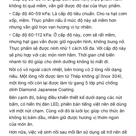
không bị quá mềm, vẫn giữ được độ dai của thực phẩm.
– Cấp độ 40-59 kPa: Là cấp độ tiêu chuẩn. Cho ra hạt cơm
xốp, mềm. Thực phẩm nấu ở mức độ này sẽ mềm hơn
nhưng vẫn giữ trọn vẹn hương vị tự nhiên.
– Cấp độ 60-112 kPa: Ở cấp độ này, cơm sẽ rất mềm,
nhưng hạt gạo vẫn được giữ nguyên hình, không bung nở.
Thực phẩm sẽ được ninh nhừ 1 cách tối đa. Với cấp độ này
sẽ phù hợp với các món ninh hầm. Thời gian chế biến
nhanh từ đó giúp cho dinh dưỡng không bị mất đi.
Nồi có vỏ ngoài cách nhiệt, bên trong có 2 lòng nồi dạng
niêu. Một lòng nồi được làm từ Thép không gỉ (Inox 304),
một lòng nồi còn lại được làm từ gang 5 lớp phủ chống
dính Diamond Japanese Coating
Bên cạnh đó, bảng điều khiển thiết kế dưới dạng các nút
bấm, có hiển thị đèn LED, phiên bản tiếng việt nên dễ dùng
với một nút chạm. Cùng với đó là lưới lọc giúp cho thức ăn
không bị bám dầu, nhằm giữ được hương vị thơm ngon
của món ăn.
Hơn nữa, việc vệ sinh nồi sau mỗi lần sử dụng sẽ trở nên dễ