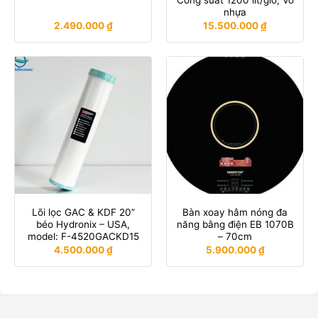
Công suất 1200 lít/giờ, Vỏ
nhựa
2.490.000
₫
15.500.000
₫
Lõi lọc GAC & KDF 20”
Bàn xoay hâm nóng đa
béo Hydronix – USA,
năng bằng điện EB 1070B
model: F-4520GACKD15
– 70cm
4.500.000
₫
5.900.000
₫