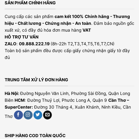
SẢN PHẨM CHÍNH HÃNG
Cung cấp các sản phẩm
cam kết 100%
Chính hãng - Thương
hiệu - Chất lương - Chứng nhận - An toàn
. Đảm bảo nguồn gốc
xuất xứ, có đầy đủ hóa đơn mua hàng
VAT
HỖ TRỢ TƯ VẤN
ZALO
:
09.888.222.19
(8h-22h T2,T3,T4,T5,T6,T7,CN)
Toàn bộ sản phẩm đều được cấp giấy chứng nhận giấy tờ đầy
đủ
TRUNG TÂM XỬ LÝ ĐƠN HÀNG
Hà Nội:
Đường Nguyễn Văn Linh, Phường Sài Đồng, Quận Long
Biên
HCM
: Đường Thuỷ Lợi, Phước Long A, Quận 9
Cần Thơ –
SuperCenter:
Đường 30 Tháng 4, Xuân Khánh, Ninh Kiều, Cần
Thơ
SHIP HÀNG COD TOÀN QUỐC