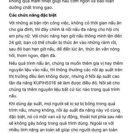
không qua mâm nhiệt giúp nấu cơm ngon và bảo toàn
dưỡng chất trong gạo.
Các chức năng đặc biệt
Với những ai bận rộn công việc, không có thời gian nấu ăn
cho gia đình, thì đây chính là nồi nấu đa năng cho hội chị
em phụ nữ. Với chức năng hẹn giờ nấu thông minh lên đến
24 giờ, bạn có thể chuẩn bị thức ăn vào những rảnh rỗi,
sau đó bạn hẹn giờ nấu, để đến lúc ăn, thức ăn vẫn nóng
hổi, thơm ngon, đậm đà.
Nếu quá trình nấu ăn, chúng ta muốn thêm gia vị hay thêm
nguyên liệu vào nấu, thì thông thường các nồi áp suất trên
thị trường đều làm không được, nhưng ở Nồi áp suất cao
tần đa năng KUPIH5016 sẽ làm được điều đó. Nồi sẽ cho
chúng ta thêm nguyên liệu bất cứ lúc nào trong quá trình
nấu.
Khi dùng áp suất, mọi người sẽ lo sợ bị bỏng trong quá
trình nấu, nhưng không, nồi áp suất đa năng này vô cùng
đặc biệt, nó có một van xả tự động, thoát hơi phía sau nên
sẽ không gây bỏng trong quá trình dùng. Ngoài ra với
nhiều tính năng an toàn sẽ giúp cho người dung an toàn