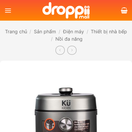
Bỏ
qua
nội
dung
Trang chủ
/
Sản phẩm
/
Điện máy
/
Thiết bị nhà bếp
/
Nồi đa năng