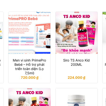
ỗ
Men vi sinh PrimePro
Siro TS Anco Kid
c
Bebé – Hỗ trợ phát
200ML
triển toàn diện (Lọ
7,5ml)
720.000
₫
224.000
₫