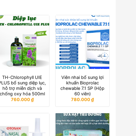
TH-Chlorophyll UIE
Viên nhai bổ sung lợi
PLUS bổ sung diệp lục,
khuẩn Bioprolac
hỗ trợ miễn dịch và
chewable 7.1 SP (Hộp
chống oxy hóa 500ml
60 viên)
760.000
₫
780.000
₫