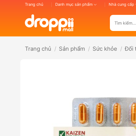
Bỏ
Trang chủ
Danh mục sản phẩm
Nhà cung cấp
qua
nội
Tìm
dung
kiếm:
Trang chủ
/
Sản phẩm
/
Sức khỏe
/
Đối