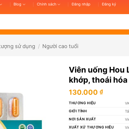
Blog
Chính sách
Đăng nhập
Đăng ký
 tượng sử dụng
/
Người cao tuổi
Viên uống Hou 
khớp, thoái hóa
130.000
₫
THƯƠNG HIỆU
V
GIỚI TÍNH
Tấ
NƠI SẢN XUẤT
Vi
XUẤT XỨ THƯƠNG HIỆU
Vi