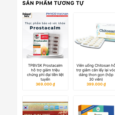
SẢN PHẨM TƯƠNG TỰ
TPBVSK Prostacalm
Viên uống Chitosan h
hỗ trợ giảm triệu
trợ giảm cân lấy lại vó
chứng phì đại tiền liệt
dáng thon gọn (hộp
tuyến
30 viên)
369.000
₫
399.000
₫