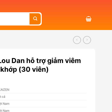
Lou Dan hỗ trợ giảm viêm
 khớp (30 viên)
KAIZEN
t cả
ệt Nam
ệt Nam