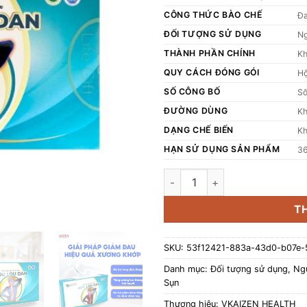
CÔNG THỨC BÀO CHẾ
Đa
ĐỐI TƯỢNG SỬ DỤNG
Ng
THÀNH PHẦN CHÍNH
K
QUY CÁCH ĐÓNG GÓI
Hộ
SỐ CÔNG BỐ
Số
ĐƯỜNG DÙNG
Kh
DẠNG CHẾ BIẾN
Kh
HẠN SỬ DỤNG SẢN PHẨM
3
Viên uống Hou Lou Dan hỗ trợ 
T
SKU:
53f12421-883a-43d0-b07e-
Danh mục:
Đối tượng sử dụng
,
Ngư
Sụn
Thương hiệu:
VKAIZEN HEALTH