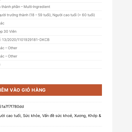
 thành phần – Multi‑Ingredient
ười trưởng thành (18 – 59 tuổi), Người cao tuổi (> 60 tuổi)
hác
p 30 Viên
: 13/2020/1101929181-DKCB
ác – Other
ác – Other
6
giảm viêm khớp, thoái hóa khớp (30 viên) số lượng
HÊM VÀO GIỎ HÀNG
51a7f7f780dd
ời cao tuổi
,
Sức khỏe
,
Vấn đề sức khoẻ
,
Xương, Khớp &