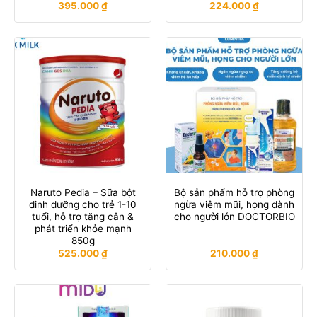
395.000
₫
224.000
₫
Naruto Pedia – Sữa bột
Bộ sản phẩm hỗ trợ phòng
dinh dưỡng cho trẻ 1-10
ngừa viêm mũi, họng dành
tuổi, hỗ trợ tăng cân &
cho người lớn DOCTORBIO
phát triển khỏe mạnh
850g
525.000
₫
210.000
₫