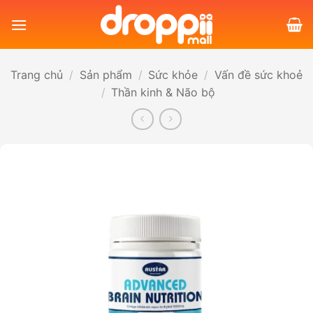
Bỏ
qua
nội
dung
Trang chủ
/
Sản phẩm
/
Sức khỏe
/
Vấn đề sức khoẻ
/
Thần kinh & Não bộ