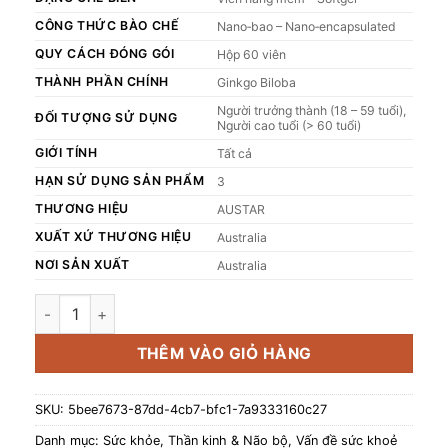
CÔNG THỨC BÀO CHẾ
Nano‑bao – Nano‑encapsulated
QUY CÁCH ĐÓNG GÓI
Hộp 60 viên
THÀNH PHẦN CHÍNH
Ginkgo Biloba
Người trưởng thành (18 – 59 tuổi),
ĐỐI TƯỢNG SỬ DỤNG
Người cao tuổi (> 60 tuổi)
GIỚI TÍNH
Tất cả
HẠN SỬ DỤNG SẢN PHẨM
3
THƯƠNG HIỆU
AUSTAR
XUẤT XỨ THƯƠNG HIỆU
Australia
NƠI SẢN XUẤT
Australia
Viên uống Austar Advanced Brain Nutrition - Bổ Não (Hộp 
THÊM VÀO GIỎ HÀNG
SKU:
5bee7673-87dd-4cb7-bfc1-7a9333160c27
Danh mục:
Sức khỏe
,
Thần kinh & Não bộ
,
Vấn đề sức khoẻ