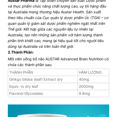
Austar Pharma
là Tập đoàn chuyên sản xuất Dược phẩm
và thực phẩm chức năng chất lượng cao, uy tín hàng đầu
tại Australia mang thương hiệu Austar Health. Sản xuất
theo tiêu chuẩn của Cục quản lý dược phẩm Úc (TGA) – cơ
quan quản lý giám sát dược phẩm nghiêm ngặt nhất trên
Thế giới. Kết hợp giữa các nguyên liệu tự nhiên tại
Australia, tạo nên những sản phẩm với hàm lượng thành
phần tinh khiết cao, mang lại hiệu quả tốt cho người tiêu
dùng tại Australia và trên toàn thế giới.
2.Thành Phần:
Mỗi viên uống bổ não AUSTAR Advanced Brain Nutrition có
chứa các thành phần sau:
THÀNH PHẦN
HÀM LƯỢNG
Ginkgo biloba (leaf) Extract dry
40mg
Equiv. to dry leaf
2000mg
Flavonol Glycosides
9.8mg