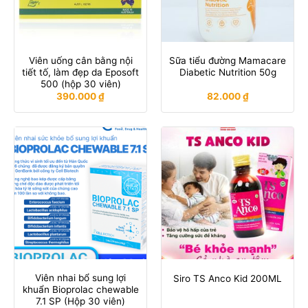
Viên uống cân bằng nội
Sữa tiểu đường Mamacare
tiết tố, làm đẹp da Eposoft
Diabetic Nutrition 50g
500 (hộp 30 viên)
390.000
₫
82.000
₫
Viên nhai bổ sung lợi
Siro TS Anco Kid 200ML
khuẩn Bioprolac chewable
7.1 SP (Hộp 30 viên)