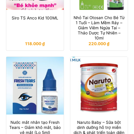
Nhỏ Tai Otosan Cho Bé Từ
Siro TS Anco Kid 100ML
1 Tuổi – Làm Mềm Ráy –
Giảm Viêm Ngứa Tai –
Thảo Dược Tự Nhiên –
10ml
118.000
₫
220.000
₫
Nước mắt nhân tạo Fresh
Naruto Baby – Sữa bột
Tears – Giảm khô mắt, bảo
dinh dưỡng hỗ trợ miễn
vệ mắt (Lọ 5ml)
dịch & phát triển toàn diện