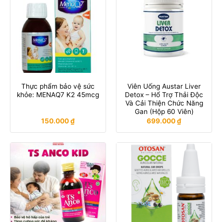
Thực phẩm bảo vệ sức
Viên Uống Austar Liver
khỏe: MENAQ7 K2 45mcg
Detox – Hổ Trợ Thải Độc
Và Cải Thiện Chức Năng
Gan (Hộp 60 Viên)
150.000
₫
699.000
₫