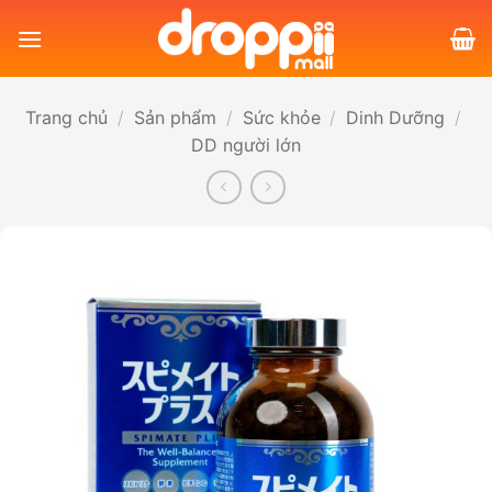
Bỏ
qua
nội
dung
Trang chủ
/
Sản phẩm
/
Sức khỏe
/
Dinh Dưỡng
/
DD người lớn