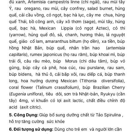
đủ xanh, Artemisia campestris linne (chi ngải), rau mùi tây
Ý, rau oregano, rau mùi, cây confrey, salad burnet, húng
quế, cải cầu vồng, cỏ ngọt, bạc hà lục, cây me chua, húng
quế Thái, bồ công anh, cây xô thơm (sage), mùi tây, húng
quế, bạc hà, Mexican Lippia (cỏ ngọt Aztec), cỏ thi
(yarrow), húng quế đỏ, sả, chanh, hương thảo, lá nguyệt
quế, giảo cổ lam, amaranthus biltum (họ dền), xa tiền, búp
hồng Nhật Bản, búp quế, nhân trần hao (
artemisia
capillaris
), rumex japonicus (họ rau răm), búp khoai mì, búp
trái ổi, câu râu mèo, búp Morus (chi dâu tằm), búp vỏ
gừng, búp cây cà phê, hoa cúc, rau purslane, rau sam,
búp bidens, hà thủ ô, cải bắp xôi, rau diếp cá, búp thanh
long, hoa hướng dương Mexican (Tithonia diversifolia),
coral flower (Talinum crassifolium), búp Brazilian Cherry
(
Eugenia uniflora
), tiêu dôi, sơn trà Nhật-bản, Ryukyu (cần
tây) 4mg, vi khuẩn có lợi axit lactic, chất điều chỉnh độ
acid (axit citric).
5. Công Dụng:
Giúp bổ sung dưỡng chất từ Tảo Spirulina ,
hỗ trợ tăng cường sức khỏe
6. Đối tượng sử dụng:
Dùng cho trẻ em và người lớn cần