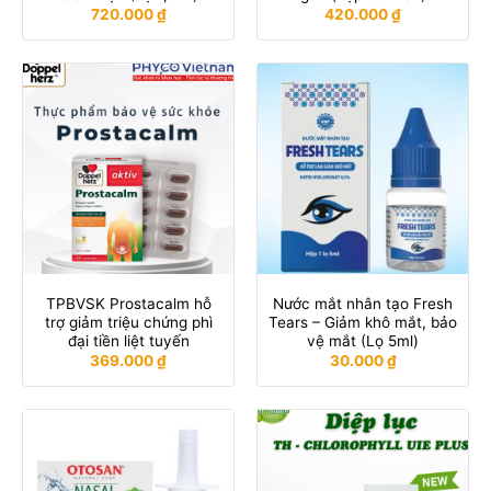
720.000
₫
420.000
₫
TPBVSK Prostacalm hỗ
Nước mắt nhân tạo Fresh
trợ giảm triệu chứng phì
Tears – Giảm khô mắt, bảo
đại tiền liệt tuyến
vệ mắt (Lọ 5ml)
369.000
₫
30.000
₫