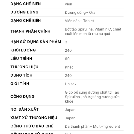
DẠNG CHẾ BIẾN
viên
ĐƯỜNG DÙNG
Đường uống – Oral
DẠNG CHẾ BIẾN
Viên nén – Tablet
Bột tảo Spirulina, Vitamin C, chiết
THÀNH PHẦN CHÍNH
xuất lên men từ rau củ quả
HẠN SỬ DỤNG SẢN PHẨM
3
KHỐI LƯỢNG
240
LIỆU TRÌNH
60
THƯƠNG HIỆU
Khác
DUNG TÍCH
240
GIỚI TÍNH
Unisex
Giúp bổ sung dưỡng chất từ Tảo
CÔNG DỤNG
Spirulina , hỗ trợ tăng cường sức
khỏe
NƠI SẢN XUẤT
Japan
XUẤT XỨ THƯƠNG HIỆU
Japan
CÔNG THỨC BÀO CHẾ
Đa thành phần – Multi‑Ingredient