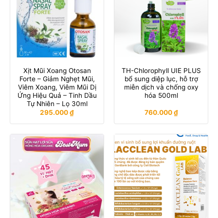
Xịt Mũi Xoang Otosan
TH-Chlorophyll UIE PLUS
Forte – Giảm Nghẹt Mũi,
bổ sung diệp lục, hỗ trợ
Viêm Xoang, Viêm Mũi Dị
miễn dịch và chống oxy
Ứng Hiệu Quả – Tinh Dầu
hóa 500ml
Tự Nhiên – Lọ 30ml
295.000
₫
760.000
₫