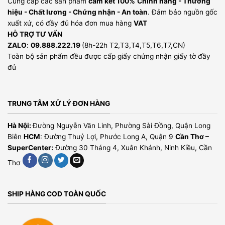
Cung cấp các sản phẩm
cam kết 100%
Chính hãng - Thương
hiệu - Chất lương - Chứng nhận - An toàn
. Đảm bảo nguồn gốc
xuất xứ, có đầy đủ hóa đơn mua hàng
VAT
HỖ TRỢ TƯ VẤN
ZALO
:
09.888.222.19
(8h-22h T2,T3,T4,T5,T6,T7,CN)
Toàn bộ sản phẩm đều được cấp giấy chứng nhận giấy tờ đầy
đủ
TRUNG TÂM XỬ LÝ ĐƠN HÀNG
Hà Nội:
Đường Nguyễn Văn Linh, Phường Sài Đồng, Quận Long
Biên
HCM
: Đường Thuỷ Lợi, Phước Long A, Quận 9
Cần Thơ –
SuperCenter:
Đường 30 Tháng 4, Xuân Khánh, Ninh Kiều, Cần
Thơ
SHIP HÀNG COD TOÀN QUỐC