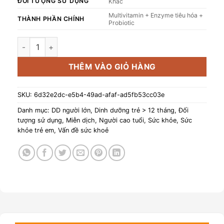
ĐỐI TƯỢNG SỬ DỤNG
Khác
Multivitamin + Enzyme tiêu hóa +
THÀNH PHẦN CHÍNH
Probiotic
Viên Tảo Xoắn Spirulina Spimate Plus Nhật Bản 1200v số l
THÊM VÀO GIỎ HÀNG
SKU:
6d32e2dc-e5b4-49ad-afaf-ad5fb53cc03e
Danh mục:
DD người lớn
,
Dinh dưỡng trẻ > 12 tháng
,
Đối
tượng sử dụng
,
Miễn dịch
,
Người cao tuổi
,
Sức khỏe
,
Sức
khỏe trẻ em
,
Vấn đề sức khoẻ