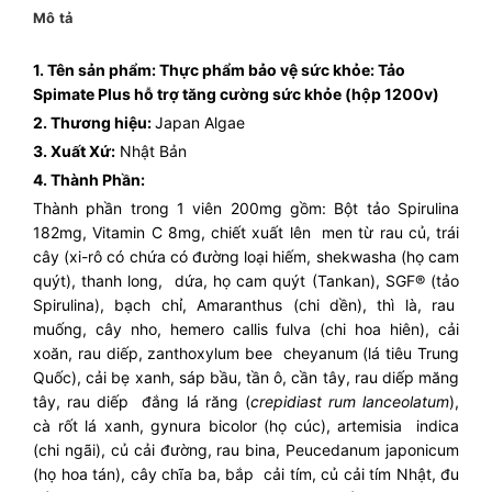
Mô tả
1. Tên sản phẩm: Thực phẩm bảo vệ sức khỏe: Tảo
Spimate Plus hỗ trợ tăng cường sức khỏe (hộp 1200v)
2. Thương hiệu:
Japan Algae
3. Xuất Xứ:
Nhật Bản
4. Thành Phần:
Thành phần trong 1 viên 200mg gồm: Bột tảo Spirulina
182mg, Vitamin C 8mg, chiết xuất lên men từ rau củ, trái
cây (xi-rô có chứa có đường loại hiếm, shekwasha (họ cam
quýt), thanh long, dứa, họ cam quýt (Tankan), SGF® (tảo
Spirulina), bạch chỉ, Amaranthus (chi dền), thì là, rau
muống, cây nho, hemero callis fulva (chi hoa hiên), cải
xoăn, rau diếp, zanthoxylum bee cheyanum (lá tiêu Trung
Quốc), cải bẹ xanh, sáp bầu, tần ô, cần tây, rau diếp măng
tây, rau diếp đắng lá răng (
crepidiast rum lanceolatum
),
cà rốt lá xanh, gynura bicolor (họ cúc), artemisia indica
(chi ngãi), củ cải đường, rau bina, Peucedanum japonicum
(họ hoa tán), cây chĩa ba, bắp cải tím, củ cải tím Nhật, đu