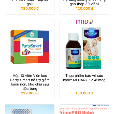
gói)
gan (hộp 30 viên)
720.000
₫
420.000
₫
Hộp 10 viên Viên kẹo
Thực phẩm bảo vệ sức
Party Smart hỗ trợ giảm
khỏe: MENAQ7 K2 45mcg
buồn nôn, khó chịu sau
tiệc tùng
229.000
₫
150.000
₫