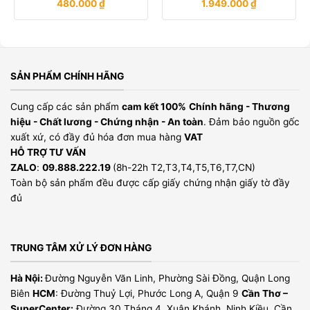
480.000
₫
1.949.000
₫
SẢN PHẨM CHÍNH HÃNG
Cung cấp các sản phẩm
cam kết 100%
Chính hãng - Thương
hiệu - Chất lương - Chứng nhận - An toàn
. Đảm bảo nguồn gốc
xuất xứ, có đầy đủ hóa đơn mua hàng
VAT
HỖ TRỢ TƯ VẤN
ZALO
:
09.888.222.19
(8h-22h T2,T3,T4,T5,T6,T7,CN)
Toàn bộ sản phẩm đều được cấp giấy chứng nhận giấy tờ đầy
đủ
TRUNG TÂM XỬ LÝ ĐƠN HÀNG
Hà Nội:
Đường Nguyễn Văn Linh, Phường Sài Đồng, Quận Long
Biên
HCM
: Đường Thuỷ Lợi, Phước Long A, Quận 9
Cần Thơ –
SuperCenter:
Đường 30 Tháng 4, Xuân Khánh, Ninh Kiều, Cần