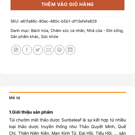
THÊM VÀO GIỎ HÀNG
SKU:
e61fa86c-80ec-480c-b5b1-df13efefe829
Danh mục:
Bách hóa
,
Chăm sóc cá nhân
,
Nhà cửa - Đời sống
,
Sản phẩm khác
,
Sức khỏe
Mô tả
1.Giới thiệu sản phẩm
Túi chườm mắt thảo dược Sunbeleaf là sự kết hợp từ nhiều
loại thảo dược truyền thống như Thảo Quyết Minh, Quế
Chi, Thiên Niên Kiện, Mạn Kinh Tử, Đại Hồi, Tiểu Hồi, … sản