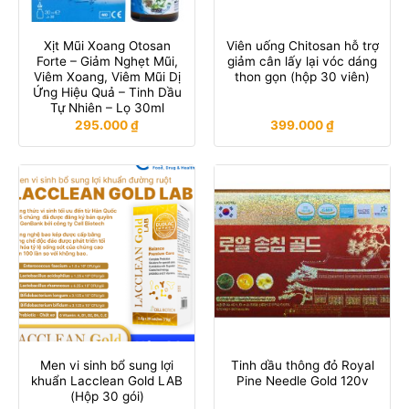
Xịt Mũi Xoang Otosan
Viên uống Chitosan hỗ trợ
Forte – Giảm Nghẹt Mũi,
giảm cân lấy lại vóc dáng
Viêm Xoang, Viêm Mũi Dị
thon gọn (hộp 30 viên)
Ứng Hiệu Quả – Tinh Dầu
Tự Nhiên – Lọ 30ml
295.000
₫
399.000
₫
Men vi sinh bổ sung lợi
Tinh dầu thông đỏ Royal
khuẩn Lacclean Gold LAB
Pine Needle Gold 120v
(Hộp 30 gói)