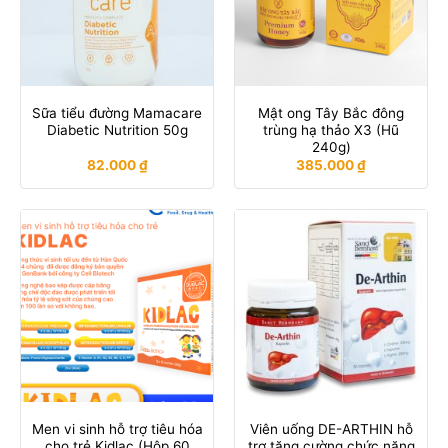
Sữa tiểu đường Mamacare
Mật ong Tây Bắc đông
Diabetic Nutrition 50g
trùng hạ thảo X3 (Hũ
240g)
82.000
₫
385.000
₫
Men vi sinh hỗ trợ tiêu hóa
Viên uống DE-ARTHIN hỗ
cho trẻ Kidlac (Hộp 60
trợ tăng cường chức năng