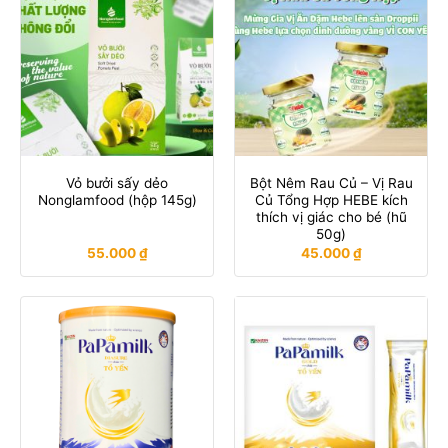
Vỏ bưởi sấy dẻo
Bột Nêm Rau Củ – Vị Rau
Nonglamfood (hộp 145g)
Củ Tổng Hợp HEBE kích
thích vị giác cho bé (hũ
50g)
55.000
₫
45.000
₫