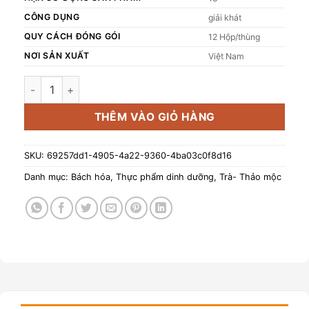
CÔNG DỤNG
giải khát
QUY CÁCH ĐÓNG GÓI
12 Hộp/thùng
NƠI SẢN XUẤT
Việt Nam
Trà gừng hòa tan 168g số lượng
THÊM VÀO GIỎ HÀNG
SKU:
69257dd1-4905-4a22-9360-4ba03c0f8d16
Danh mục:
Bách hóa
,
Thực phẩm dinh dưỡng
,
Trà- Thảo mộc