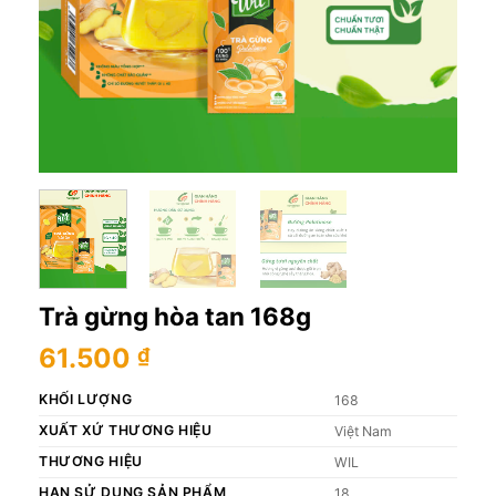
Trà gừng hòa tan 168g
61.500
₫
KHỐI LƯỢNG
168
XUẤT XỨ THƯƠNG HIỆU
Việt Nam
THƯƠNG HIỆU
WIL
HẠN SỬ DỤNG SẢN PHẨM
18