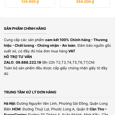
129.600
₫
394.000
₫
SẢN PHẨM CHÍNH HÃNG
Cung cấp các sản phẩm
cam kết 100%
Chính hãng - Thương
hiệu - Chất lương - Chứng nhận - An toàn
. Đảm bảo nguồn gốc
xuất xứ, có đầy đủ hóa đơn mua hàng
VAT
HỖ TRỢ TƯ VẤN
ZALO
:
09.888.222.19
(8h-22h T2,T3,T4,T5,T6,T7,CN)
Toàn bộ sản phẩm đều được cấp giấy chứng nhận giấy tờ đầy
đủ
TRUNG TÂM XỬ LÝ ĐƠN HÀNG
Hà Nội:
Đường Nguyễn Văn Linh, Phường Sài Đồng, Quận Long
Biên
HCM
: Đường Thuỷ Lợi, Phước Long A, Quận 9
Cần Thơ –
SuperCenter:
Đường 30 Tháng 4, Xuân Khánh, Ninh Kiều, Cần