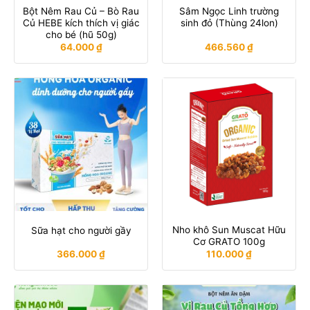
Bột Nêm Rau Củ – Bò Rau
Sâm Ngọc Linh trường
Củ HEBE kích thích vị giác
sinh đỏ (Thùng 24lon)
cho bé (hũ 50g)
64.000
₫
466.560
₫
Nho khô Sun Muscat Hữu
Sữa hạt cho người gầy
Cơ GRATO 100g
366.000
₫
110.000
₫