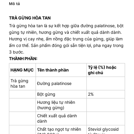
Mô tả
TRÀ GỪNG HÒA TAN
Trà gừng hòa tan là sự kết hợp giữa đường palatinose, bột
gừng tự nhiên, hương gừng và chiết xuất quả dành dành.
Hương vị cay nhẹ, ấm nồng đặc trưng của gừng, giúp làm
ấm cơ thể. Sản phẩm đóng gói sẵn tiện lợi, pha ngay trong
3 bước.
THÀNH PHẦN:
Tỷ lệ (%) hoặc
HẠNG MỤC
Tên thành phần
ghi chú
Trà gừng
Đường palatinose
hòa tan
Bột gừng
2%
Hương liệu tự nhiên
(hương gừng)
Chiết xuất quả dành
dành
Chất tạo ngọt tự nhiên
Steviol glycosid