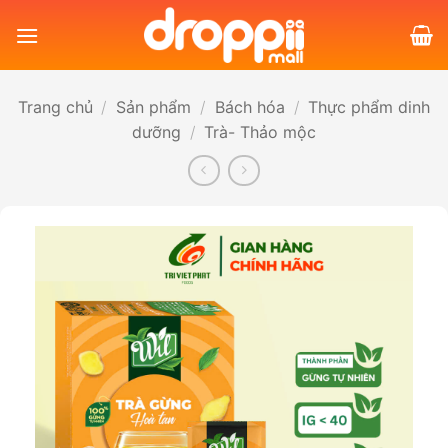
Bỏ
qua
nội
dung
Trang chủ
/
Sản phẩm
/
Bách hóa
/
Thực phẩm dinh
dưỡng
/
Trà- Thảo mộc