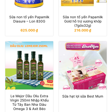
Sữa non tổ yến Papamilk
Sữa non tổ yến Papamilk
Diasure – Lon 830G
Gold hỗ trợ xương khớp
(7góix32g)
625.000
₫
216.000
₫
Le Mejor Dầu Oliu Extra
Sữa hạt lợi sữa Best Mum
Virgin 250ml Nhập Khẩu
Từ Tây Ban Nha Giàu
Omega 3 & Axit Béo