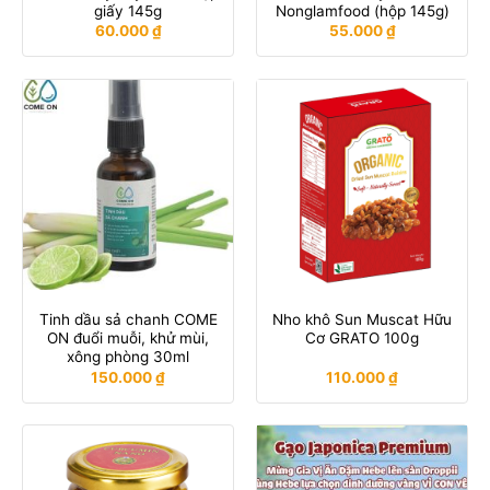
giấy 145g
Nonglamfood (hộp 145g)
60.000
₫
55.000
₫
Tinh dầu sả chanh COME
Nho khô Sun Muscat Hữu
ON đuổi muỗi, khử mùi,
Cơ GRATO 100g
xông phòng 30ml
150.000
₫
110.000
₫