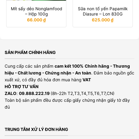
Mít sấy dẻo Nonglamfood
Sữa non tổ yến Papamilk
– Hộp 100g
Diasure – Lon 830G
66.000
₫
625.000
₫
SẢN PHẨM CHÍNH HÃNG
Cung cấp các sản phẩm
cam kết 100%
Chính hãng - Thương
hiệu - Chất lương - Chứng nhận - An toàn
. Đảm bảo nguồn gốc
xuất xứ, có đầy đủ hóa đơn mua hàng
VAT
HỖ TRỢ TƯ VẤN
ZALO
:
09.888.222.19
(8h-22h T2,T3,T4,T5,T6,T7,CN)
Toàn bộ sản phẩm đều được cấp giấy chứng nhận giấy tờ đầy
đủ
TRUNG TÂM XỬ LÝ ĐƠN HÀNG