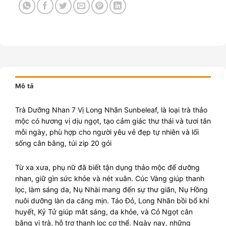
Mô tả
Trà Dưỡng Nhan 7 Vị Long Nhãn Sunbeleaf, là loại trà thảo
mộc có hương vị dịu ngọt, tạo cảm giác thư thái và tươi tắn
mỗi ngày, phù hợp cho người yêu vẻ đẹp tự nhiên và lối
sống cân bằng, túi zip 20 gói
Từ xa xưa, phụ nữ đã biết tận dụng thảo mộc để dưỡng
nhan, giữ gìn sức khỏe và nét xuân. Cúc Vàng giúp thanh
lọc, làm sáng da, Nụ Nhài mang đến sự thư giãn, Nụ Hồng
nuôi dưỡng làn da căng mịn. Táo Đỏ, Long Nhãn bồi bổ khí
huyết, Kỷ Tử giúp mắt sáng, da khỏe, và Cỏ Ngọt cân
bằng vị trà, hỗ trợ thanh lọc cơ thể. Ngày nay, những