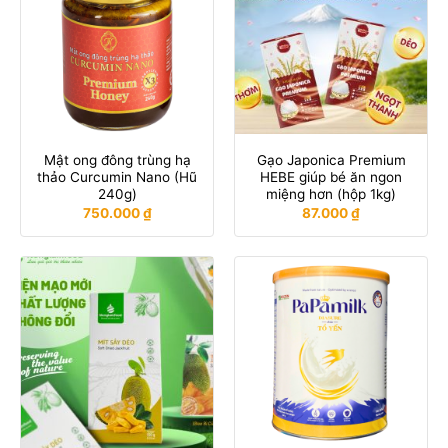
Mật ong đông trùng hạ
Gạo Japonica Premium
thảo Curcumin Nano (Hũ
HEBE giúp bé ăn ngon
240g)
miệng hơn (hộp 1kg)
750.000
₫
87.000
₫