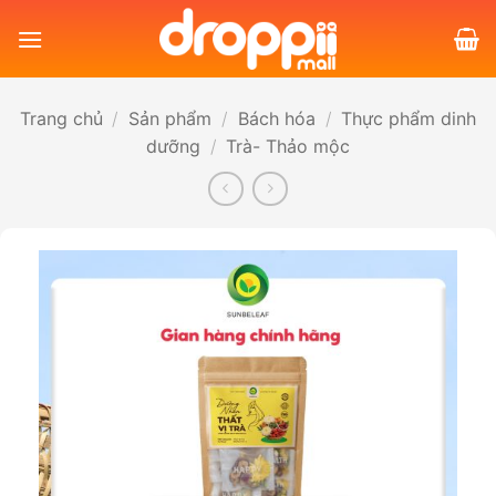
Bỏ
qua
nội
dung
Trang chủ
/
Sản phẩm
/
Bách hóa
/
Thực phẩm dinh
dưỡng
/
Trà- Thảo mộc