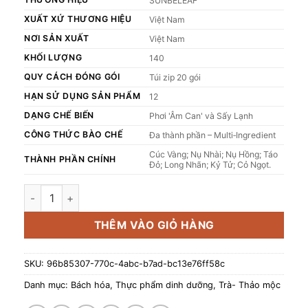
SUNBELEAF
XUẤT XỨ THƯƠNG HIỆU
Việt Nam
NƠI SẢN XUẤT
Việt Nam
KHỐI LƯỢNG
140
QUY CÁCH ĐÓNG GÓI
Túi zip 20 gói
HẠN SỬ DỤNG SẢN PHẨM
12
DẠNG CHẾ BIẾN
Phơi 'Âm Can' và Sấy Lạnh
CÔNG THỨC BÀO CHẾ
Đa thành phần – Multi‑Ingredient
Cúc Vàng; Nụ Nhài; Nụ Hồng; Táo
THÀNH PHẦN CHÍNH
Đỏ; Long Nhãn; Kỷ Tử; Cỏ Ngọt.
Trà Dưỡng Nhan 7 Vị Long Nhãn Sunbeleaf - Hương Vị Dịu Ng
THÊM VÀO GIỎ HÀNG
SKU:
96b85307-770c-4abc-b7ad-bc13e76ff58c
Danh mục:
Bách hóa
,
Thực phẩm dinh dưỡng
,
Trà- Thảo mộc