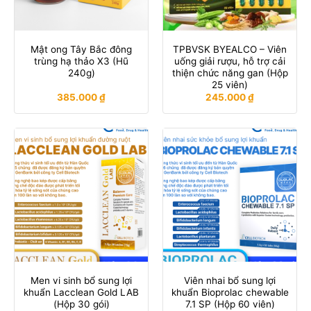
Mật ong Tây Bắc đông
TPBVSK BYEALCO – Viên
trùng hạ thảo X3 (Hũ
uống giải rượu, hỗ trợ cải
240g)
thiện chức năng gan (Hộp
25 viên)
385.000
₫
245.000
₫
Men vi sinh bổ sung lợi
Viên nhai bổ sung lợi
khuẩn Lacclean Gold LAB
khuẩn Bioprolac chewable
(Hộp 30 gói)
7.1 SP (Hộp 60 viên)