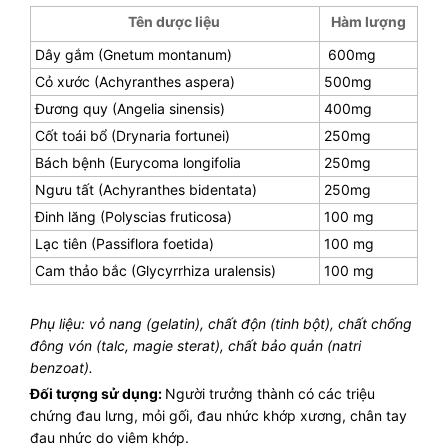
Tên dược liệu
Hàm lượng
Dây gắm (Gnetum montanum)
600mg
Cỏ xước (Achyranthes aspera)
500mg
Đương quy (Angelia sinensis)
400mg
Cốt toái bổ (Drynaria fortunei)
250mg
Bách bệnh (Eurycoma longifolia
250mg
Ngưu tất (Achyranthes bidentata)
250mg
Đinh lăng (Polyscias fruticosa)
100 mg
Lạc tiên (Passiflora foetida)
100 mg
Cam thảo bắc (Glycyrrhiza uralensis)
100 mg
Phụ liệu: vỏ nang (gelatin), chất độn (tinh bột), chất chống
đông vón (talc, magie sterat), chất bảo quản (natri
benzoat).
Đối tượng sử dụng:
Người trưởng thành có các triệu
chứng đau lưng, mỏi gối, đau nhức khớp xương, chân tay
đau nhức do viêm khớp.