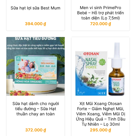
Men vi sinh PrimePro
Sữa hạt lợi sữa Best Mum
Bebé – Hỗ trợ phát triển
toàn diện (Lọ 7,5ml)
394.000
₫
720.000
₫
Sữa hạt dành cho người
Xịt Mũi Xoang Otosan
tiểu đường – Sữa Hạt
Forte – Giảm Nghẹt Mũi,
thuần chay an toàn
Viêm Xoang, Viêm Mũi Dị
Ứng Hiệu Quả – Tinh Dầu
Tự Nhiên – Lọ 30ml
372.000
₫
295.000
₫