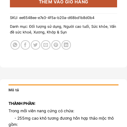
THÊM VÀO GIỎ HÀNG
SKU:
ee6548ee-e7e3-4f5a-b20a-d68bd1b8d0b4
Danh mục:
Đối tượng sử dụng
,
Người cao tuổi
,
Sức khỏe
,
Vấn
đề sức khoẻ
,
Xương, Khớp & Sụn
Mô tả
THÀNH PHẦN:
Trong mỗi viên nang cứng có chứa:
- 255mg cao khô tương đương hỗn hợp thảo mộc thô
gồm: