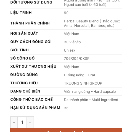
Người trưởng thành (18 – 59 tuổi),
ĐỐI TƯỢNG SỬ DỤNG
Người cao tuổi (> 60 tuổi)
LIỆU TRÌNH
90
Herbal Beauty Blend (Thảo dược:
THÀNH PHẦN CHÍNH
Amla; Horsetail; Bamboo; etc.)
NƠI SẢN XUẤT
Việt Nam
QUY CÁCH ĐÓNG GÓI
30 viên/lọ
GIỚI TÍNH
Unisex
SỐ CÔNG BỐ
706/204/ĐKSP
XUẤT XỨ THƯƠNG HIỆU
Việt Nam
ĐƯỜNG DÙNG
Đường uống – Oral
THƯƠNG HIỆU
TRUONG SINH GROUP
DẠNG CHẾ BIẾN
Viên nang cứng – Hard capsule
CÔNG THỨC BÀO CHẾ
Đa thành phần – Multi‑Ingredient
HẠN SỬ DỤNG SẢN PHẨM
36
TPBVSK Trường Sinh An Cốt Đan H30 viên số lượng