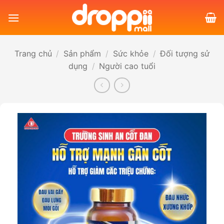
Bỏ
qua
nội
dung
Trang chủ
/
Sản phẩm
/
Sức khỏe
/
Đối tượng sử
dụng
/
Người cao tuổi