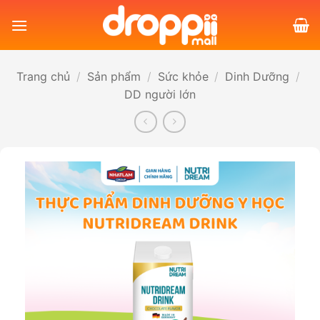
Bỏ
qua
nội
dung
Trang chủ
/
Sản phẩm
/
Sức khỏe
/
Dinh Dưỡng
/
DD người lớn