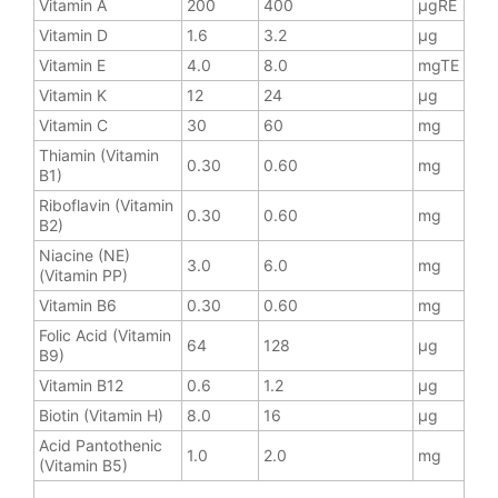
Vitamin A
200
400
µgRE
Vitamin D
1.6
3.2
µg
Vitamin E
4.0
8.0
mgTE
Vitamin K
12
24
µg
Vitamin C
30
60
mg
Thiamin (Vitamin
0.30
0.60
mg
B1)
Riboflavin (Vitamin
0.30
0.60
mg
B2)
Niacine (NE)
3.0
6.0
mg
(Vitamin PP)
Vitamin B6
0.30
0.60
mg
Folic Acid (Vitamin
64
128
µg
B9)
Vitamin B12
0.6
1.2
µg
Biotin (Vitamin H)
8.0
16
µg
Acid Pantothenic
1.0
2.0
mg
(Vitamin B5)