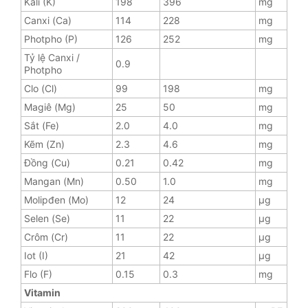
Kali (K)
198
396
mg
Canxi (Ca)
114
228
mg
Photpho (P)
126
252
mg
Tỷ lệ Canxi /
0.9
Photpho
Clo (Cl)
99
198
mg
Magiê (Mg)
25
50
mg
Sắt (Fe)
2.0
4.0
mg
Kẽm (Zn)
2.3
4.6
mg
Đồng (Cu)
0.21
0.42
mg
Mangan (Mn)
0.50
1.0
mg
Molipđen (Mo)
12
24
µg
Selen (Se)
11
22
µg
Crôm (Cr)
11
22
µg
Iot (I)
21
42
µg
Flo (F)
0.15
0.3
mg
Vitamin