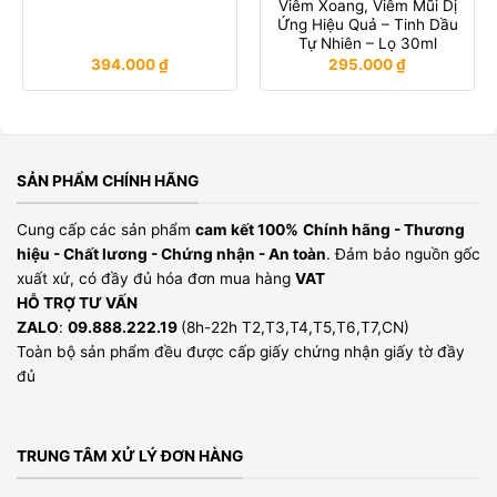
Viêm Xoang, Viêm Mũi Dị
Ứng Hiệu Quả – Tinh Dầu
Tự Nhiên – Lọ 30ml
394.000
₫
295.000
₫
SẢN PHẨM CHÍNH HÃNG
Cung cấp các sản phẩm
cam kết 100%
Chính hãng - Thương
hiệu - Chất lương - Chứng nhận - An toàn
. Đảm bảo nguồn gốc
xuất xứ, có đầy đủ hóa đơn mua hàng
VAT
HỖ TRỢ TƯ VẤN
ZALO
:
09.888.222.19
(8h-22h T2,T3,T4,T5,T6,T7,CN)
Toàn bộ sản phẩm đều được cấp giấy chứng nhận giấy tờ đầy
đủ
TRUNG TÂM XỬ LÝ ĐƠN HÀNG