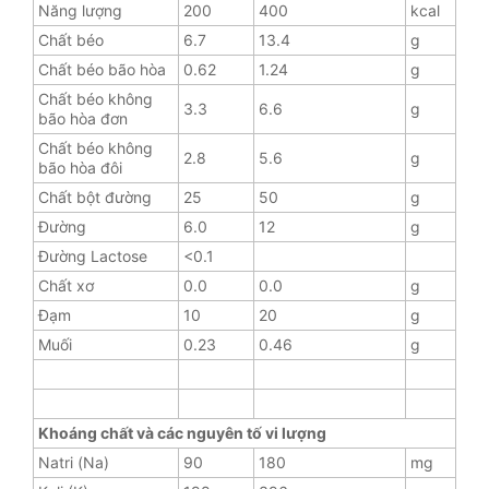
Năng lượng
200
400
kcal
Chất béo
6.7
13.4
g
Chất béo bão hòa
0.62
1.24
g
Chất béo không
3.3
6.6
g
bão hòa đơn
Chất béo không
2.8
5.6
g
bão hòa đôi
Chất bột đường
25
50
g
Đường
6.0
12
g
Đường Lactose
<0.1
Chất xơ
0.0
0.0
g
Đạm
10
20
g
Muối
0.23
0.46
g
Khoáng chất và các nguyên tố vi lượng
Natri (Na)
90
180
mg