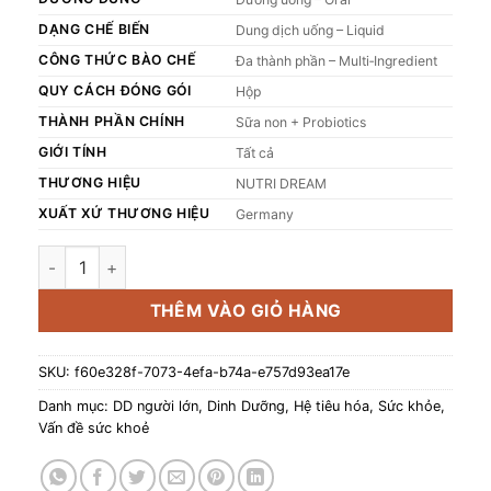
DẠNG CHẾ BIẾN
Dung dịch uống – Liquid
CÔNG THỨC BÀO CHẾ
Đa thành phần – Multi‑Ingredient
QUY CÁCH ĐÓNG GÓI
Hộp
THÀNH PHẦN CHÍNH
Sữa non + Probiotics
GIỚI TÍNH
Tất cả
THƯƠNG HIỆU
NUTRI DREAM
XUẤT XỨ THƯƠNG HIỆU
Germany
Thực phẩm dinh dưỡng Y học Nutridream - Vị Chocolate N
THÊM VÀO GIỎ HÀNG
SKU:
f60e328f-7073-4efa-b74a-e757d93ea17e
Danh mục:
DD người lớn
,
Dinh Dưỡng
,
Hệ tiêu hóa
,
Sức khỏe
,
Vấn đề sức khoẻ