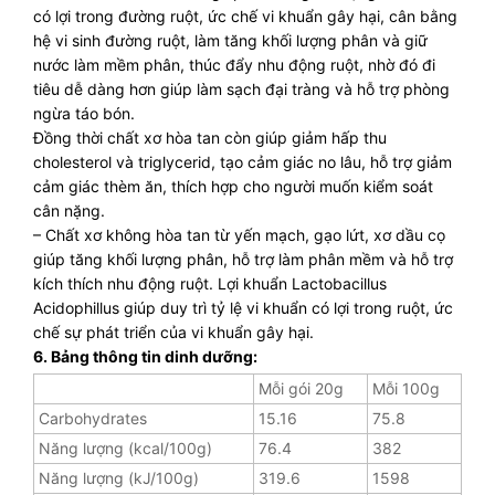
có lợi trong đường ruột, ức chế vi khuẩn gây hại, cân bằng
hệ vi sinh đường ruột, làm tăng khối lượng phân và giữ
nước làm mềm phân, thúc đẩy nhu động ruột, nhờ đó đi
tiêu dễ dàng hơn giúp làm sạch đại tràng và hỗ trợ phòng
ngừa táo bón.
Đồng thời chất xơ hòa tan còn giúp giảm hấp thu
cholesterol và triglycerid, tạo cảm giác no lâu, hỗ trợ giảm
cảm giác thèm ăn, thích hợp cho người muốn kiểm soát
cân nặng.
–
Chất xơ không hòa tan từ yến mạch, gạo lứt, xơ dầu cọ
giúp tăng khối lượng phân, hỗ trợ làm phân mềm và hỗ trợ
kích thích nhu động ruột. Lợi khuẩn Lactobacillus
Acidophillus giúp duy trì tỷ lệ vi khuẩn có lợi trong ruột, ức
chế sự phát triển của vi khuẩn gây hại.
6. Bảng thông tin dinh dưỡng:
Mỗi gói 20g
Mỗi 100g
Carbohydrates
15.16
75.8
Năng lượng (kcal/100g)
76.4
382
Năng lượng (kJ/100g)
319.6
1598