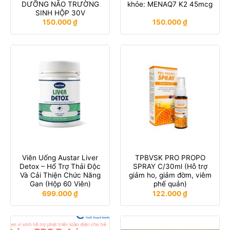
DƯỠNG NÃO TRƯỜNG
khỏe: MENAQ7 K2 45mcg
SINH HỘP 30V
150.000
₫
150.000
₫
Viên Uống Austar Liver
TPBVSK PRO PROPO
Detox – Hổ Trợ Thải Độc
SPRAY C/30ml (Hỗ trợ
Và Cải Thiện Chức Năng
giảm ho, giảm đờm, viêm
Gan (Hộp 60 Viên)
phế quản)
699.000
₫
122.000
₫