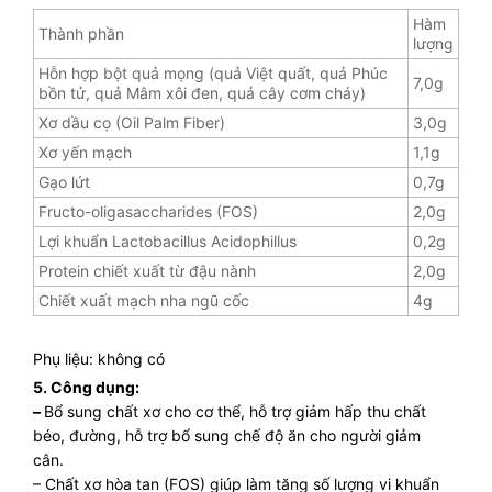
Hàm
Thành phần
lượng
Hỗn hợp bột quả mọng (quả Việt quất, quả Phúc
7,0g
bồn tử, quả Mâm xôi đen, quả cây cơm cháy)
Xơ dầu cọ (Oil Palm Fiber)
3,0g
Xơ yến mạch
1,1g
Gạo lứt
0,7g
Fructo-oligasaccharides (FOS)
2,0g
Lợi khuẩn Lactobacillus Acidophillus
0,2g
Protein chiết xuất từ đậu nành
2,0g
Chiết xuất mạch nha ngũ cốc
4g
Phụ liệu: không có
5. Công dụng:
–
Bổ sung chất xơ cho cơ thể, hỗ trợ giảm hấp thu chất
béo, đường, hỗ trợ bổ sung chế độ ăn cho người giảm
cân.
–
Chất xơ hòa tan (FOS) giúp l
àm tăng số lượng vi khuẩn