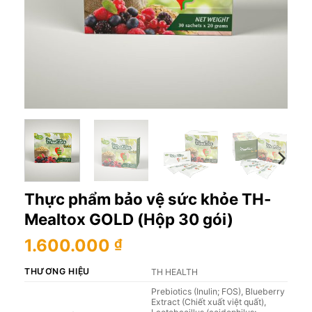
Thực phẩm bảo vệ sức khỏe TH-
Mealtox GOLD (Hộp 30 gói)
1.600.000
₫
THƯƠNG HIỆU
TH HEALTH
Prebiotics (Inulin; FOS), Blueberry
Extract (Chiết xuất việt quất),