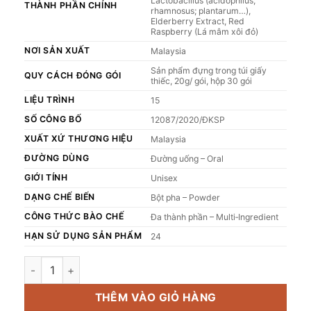
Lactobacillus (acidophilus;
THÀNH PHẦN CHÍNH
rhamnosus; plantarum…),
Elderberry Extract, Red
Raspberry (Lá mâm xôi đỏ)
NƠI SẢN XUẤT
Malaysia
Sản phẩm đựng trong túi giấy
QUY CÁCH ĐÓNG GÓI
thiếc, 20g/ gói, hộp 30 gói
LIỆU TRÌNH
15
SỐ CÔNG BỐ
12087/2020/ĐKSP
XUẤT XỨ THƯƠNG HIỆU
Malaysia
ĐƯỜNG DÙNG
Đường uống – Oral
GIỚI TÍNH
Unisex
DẠNG CHẾ BIẾN
Bột pha – Powder
CÔNG THỨC BÀO CHẾ
Đa thành phần – Multi‑Ingredient
HẠN SỬ DỤNG SẢN PHẨM
24
Thực phẩm bảo vệ sức khỏe TH-Mealtox GOLD (Hộp 30 gói)
THÊM VÀO GIỎ HÀNG