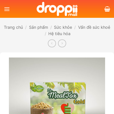
Bỏ
qua
nội
dung
Trang chủ
/
Sản phẩm
/
Sức khỏe
/
Vấn đề sức khoẻ
/
Hệ tiêu hóa