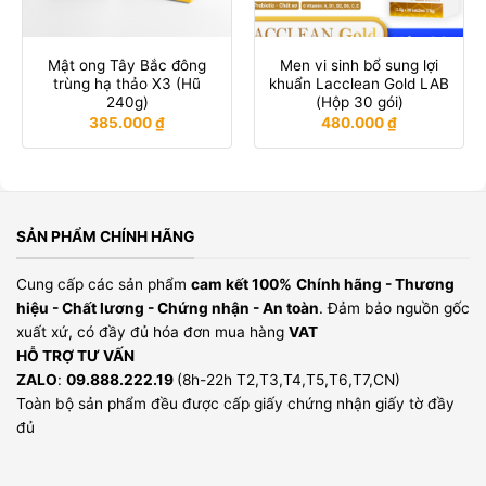
Mật ong Tây Bắc đông
Men vi sinh bổ sung lợi
trùng hạ thảo X3 (Hũ
khuẩn Lacclean Gold LAB
240g)
(Hộp 30 gói)
385.000
₫
480.000
₫
SẢN PHẨM CHÍNH HÃNG
Cung cấp các sản phẩm
cam kết 100%
Chính hãng - Thương
hiệu - Chất lương - Chứng nhận - An toàn
. Đảm bảo nguồn gốc
xuất xứ, có đầy đủ hóa đơn mua hàng
VAT
HỖ TRỢ TƯ VẤN
ZALO
:
09.888.222.19
(8h-22h T2,T3,T4,T5,T6,T7,CN)
Toàn bộ sản phẩm đều được cấp giấy chứng nhận giấy tờ đầy
đủ