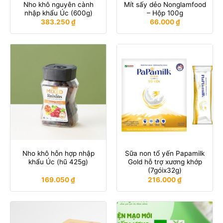
Nho khô nguyên cành
Mít sấy dẻo Nonglamfood
nhập khẩu Úc (600g)
– Hộp 100g
383.250
₫
66.000
₫
Nho khô hỗn hợp nhập
Sữa non tổ yến Papamilk
khẩu Úc (hũ 425g)
Gold hỗ trợ xương khớp
(7góix32g)
169.050
₫
216.000
₫