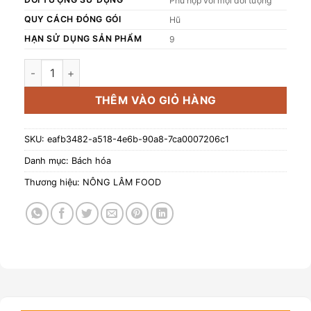
Phù hợp với mọi đối tượng
QUY CÁCH ĐÓNG GÓI
Hũ
HẠN SỬ DỤNG SẢN PHẨM
9
Tết 2026 - Mix Nho Khô - Hũ 454g số lượng
THÊM VÀO GIỎ HÀNG
SKU:
eafb3482-a518-4e6b-90a8-7ca0007206c1
Danh mục:
Bách hóa
Thương hiệu:
NÔNG LÂM FOOD