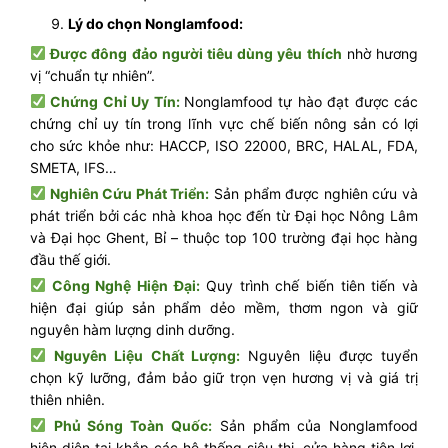
Lý do chọn Nonglamfood:
Được đông đảo người tiêu dùng yêu thích
nhờ hương
vị “chuẩn tự nhiên”.
Chứng Chỉ Uy Tín:
Nonglamfood tự hào đạt được các
chứng chỉ uy tín trong lĩnh vực chế biến nông sản có lợi
cho sức khỏe như: HACCP, ISO 22000, BRC, HALAL, FDA,
SMETA, IFS…
Nghiên Cứu Phát Triển:
Sản phẩm được nghiên cứu và
phát triển bởi các nhà khoa học đến từ Đại học Nông Lâm
và Đại học Ghent, Bỉ – thuộc top 100 trường đại học hàng
đầu thế giới.
Công Nghệ Hiện Đại:
Quy trình chế biến tiên tiến và
hiện đại giúp sản phẩm dẻo mềm, thơm ngon và giữ
nguyên hàm lượng dinh dưỡng.
Nguyên Liệu Chất Lượng:
Nguyên liệu được tuyển
chọn kỹ lưỡng, đảm bảo giữ trọn vẹn hương vị và giá trị
thiên nhiên.
Phủ Sóng Toàn Quốc:
Sản phẩm của Nonglamfood
hiện diện tại khắp các hệ thống siêu thị, cửa hàng tiện lợi,