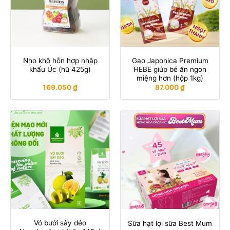
Nho khô hỗn hợp nhập
Gạo Japonica Premium
khẩu Úc (hũ 425g)
HEBE giúp bé ăn ngon
miệng hơn (hộp 1kg)
169.050
₫
87.000
₫
Vỏ bưởi sấy dẻo
Sữa hạt lợi sữa Best Mum