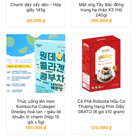
Chanh dây sấy dẻo – Hộp
Mật ong Tây Bắc đông
giấy 145g
trùng hạ thảo X3 (Hũ
240g)
60.000
₫
385.000
₫
Thức uống lên men
Cà Phê Robusta Hữu Cơ
Kombucha Collagen
Thượng Hạng Phin Giấy
Oneday hoà tan – giàu lợi
GRATO (6 gói x10 gram)
khuẩn Vị chanh (Hộp 15
gói x 5g)
165.000
₫
120.000
₫