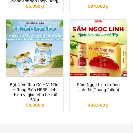
Nonglamfood (hộp 145g)
55.000
₫
394.000
₫
Bột Nêm Rau Củ – Vị Nấm
Sâm Ngọc Linh trường
– Rong Biển HEBE kích
sinh đỏ (Thùng 24lon)
thích vị giác cho bé (hũ
50g)
54.000
₫
466.560
₫