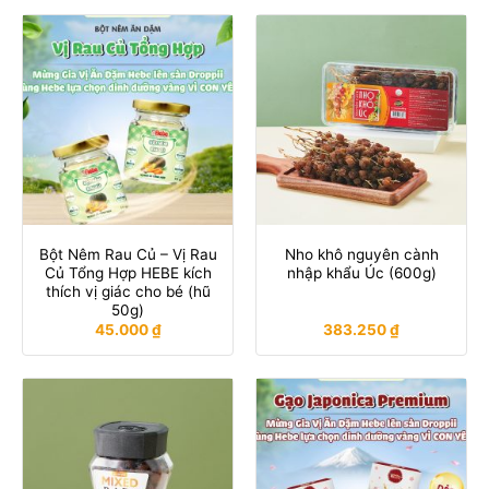
Bột Nêm Rau Củ – Vị Rau
Nho khô nguyên cành
Củ Tổng Hợp HEBE kích
nhập khẩu Úc (600g)
thích vị giác cho bé (hũ
50g)
45.000
₫
383.250
₫