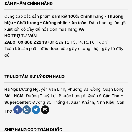
SẢN PHẨM CHÍNH HÃNG
Cung cấp các sản phẩm
cam kết 100%
Chính hãng - Thương
hiệu - Chất lương - Chứng nhận - An toàn
. Đảm bảo nguồn gốc
xuất xứ, có đầy đủ hóa đơn mua hàng
VAT
HỖ TRỢ TƯ VẤN
ZALO
:
09.888.222.19
(8h-22h T2,T3,T4,T5,T6,T7,CN)
Toàn bộ sản phẩm đều được cấp giấy chứng nhận giấy tờ đầy
đủ
TRUNG TÂM XỬ LÝ ĐƠN HÀNG
Hà Nội:
Đường Nguyễn Văn Linh, Phường Sài Đồng, Quận Long
Biên
HCM
: Đường Thuỷ Lợi, Phước Long A, Quận 9
Cần Thơ –
SuperCenter:
Đường 30 Tháng 4, Xuân Khánh, Ninh Kiều, Cần
Thơ
SHIP HÀNG COD TOÀN QUỐC