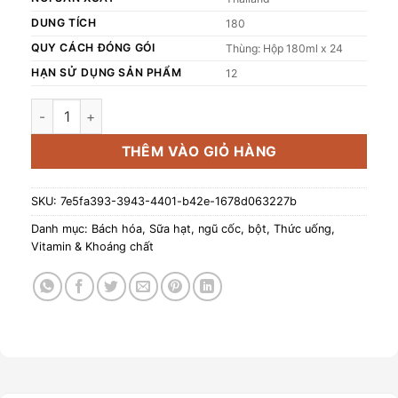
DUNG TÍCH
180
QUY CÁCH ĐÓNG GÓI
Thùng: Hộp 180ml x 24
HẠN SỬ DỤNG SẢN PHẨM
12
Sữa yến mạch OATSIDE vị Đậm Đà Deluxe Thùng 24 Hộp 180
THÊM VÀO GIỎ HÀNG
SKU:
7e5fa393-3943-4401-b42e-1678d063227b
Danh mục:
Bách hóa
,
Sữa hạt, ngũ cốc, bột
,
Thức uống
,
Vitamin & Khoáng chất