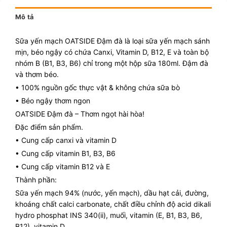
Mô tả
Sữa yến mạch OATSIDE Đậm đà là loại sữa yến mạch sánh
mịn, béo ngậy có chứa Canxi, Vitamin D, B12, E và toàn bộ
nhóm B (B1, B3, B6) chỉ trong một hộp sữa 180ml. Đậm đà
và thơm béo.
• 100% nguồn gốc thực vật & không chứa sữa bò
• Béo ngậy thơm ngon
OATSIDE Đậm đà – Thơm ngọt hài hòa!
Đặc điểm sản phẩm.
• Cung cấp canxi và vitamin D
• Cung cấp vitamin B1, B3, B6
• Cung cấp vitamin B12 và E
Thành phần:
Sữa yến mạch 94% (nước, yến mạch), dầu hạt cải, đường,
khoáng chất calci carbonate, chất điều chỉnh độ acid dikali
hydro phosphat INS 340(ii), muối, vitamin (E, B1, B3, B6,
B12), vitamin D.