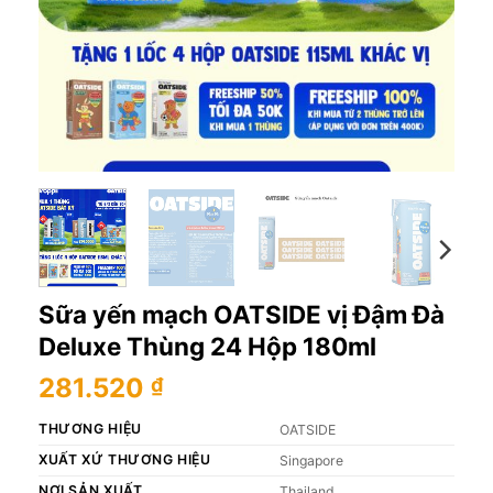
Sữa yến mạch OATSIDE vị Đậm Đà
Deluxe Thùng 24 Hộp 180ml
281.520
₫
THƯƠNG HIỆU
OATSIDE
XUẤT XỨ THƯƠNG HIỆU
Singapore
NƠI SẢN XUẤT
Thailand