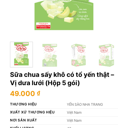
Sữa chua sấy khô có tổ yến thật –
Vị dưa lưới (Hộp 5 gói)
49.000
₫
THƯƠNG HIỆU
YẾN SÀO NHA TRANG
XUẤT XỨ THƯƠNG HIỆU
Việt Nam
NƠI SẢN XUẤT
Việt Nam