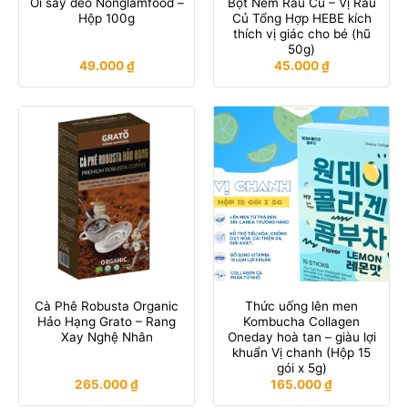
Ổi sấy dẻo Nonglamfood –
Bột Nêm Rau Củ – Vị Rau
Hộp 100g
Củ Tổng Hợp HEBE kích
thích vị giác cho bé (hũ
50g)
49.000
₫
45.000
₫
Cà Phê Robusta Organic
Thức uống lên men
Hảo Hạng Grato – Rang
Kombucha Collagen
Xay Nghệ Nhân
Oneday hoà tan – giàu lợi
khuẩn Vị chanh (Hộp 15
gói x 5g)
265.000
₫
165.000
₫