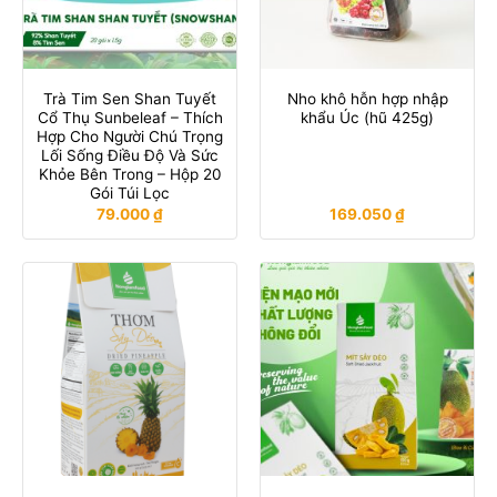
Trà Tim Sen Shan Tuyết
Nho khô hỗn hợp nhập
Cổ Thụ Sunbeleaf – Thích
khẩu Úc (hũ 425g)
Hợp Cho Người Chú Trọng
Lối Sống Điều Độ Và Sức
Khỏe Bên Trong – Hộp 20
Gói Túi Lọc
79.000
₫
169.050
₫