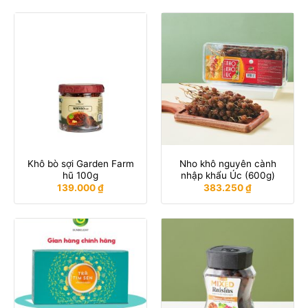
Khô bò sợi Garden Farm
Nho khô nguyên cành
hũ 100g
nhập khẩu Úc (600g)
139.000
₫
383.250
₫