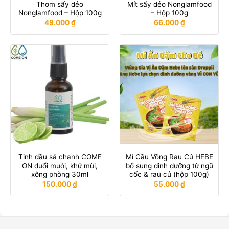
Thơm sấy dẻo
Mít sấy dẻo Nonglamfood
Nonglamfood – Hộp 100g
– Hộp 100g
49.000
₫
66.000
₫
Tinh dầu sả chanh COME
Mì Cầu Vồng Rau Củ HEBE
ON đuổi muỗi, khử mùi,
bổ sung dinh dưỡng từ ngũ
xông phòng 30ml
cốc & rau củ (hộp 100g)
150.000
₫
55.000
₫