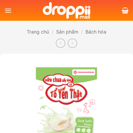
Bỏ
qua
nội
dung
Trang chủ
/
Sản phẩm
/
Bách hóa