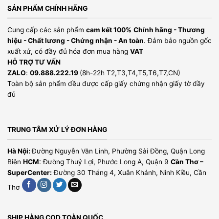
SẢN PHẨM CHÍNH HÃNG
Cung cấp các sản phẩm
cam kết 100%
Chính hãng - Thương
hiệu - Chất lương - Chứng nhận - An toàn
. Đảm bảo nguồn gốc
xuất xứ, có đầy đủ hóa đơn mua hàng
VAT
HỖ TRỢ TƯ VẤN
ZALO
:
09.888.222.19
(8h-22h T2,T3,T4,T5,T6,T7,CN)
Toàn bộ sản phẩm đều được cấp giấy chứng nhận giấy tờ đầy
đủ
TRUNG TÂM XỬ LÝ ĐƠN HÀNG
Hà Nội:
Đường Nguyễn Văn Linh, Phường Sài Đồng, Quận Long
Biên
HCM
: Đường Thuỷ Lợi, Phước Long A, Quận 9
Cần Thơ –
SuperCenter:
Đường 30 Tháng 4, Xuân Khánh, Ninh Kiều, Cần
Thơ
SHIP HÀNG COD TOÀN QUỐC