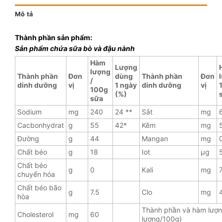
Mô tả
Thành phần sản phẩm:
Sản phẩm chứa sữa bò và đậu nành
Hàm
Lượng
lượng
Thành phần
Đơn
dùng
Thành phần
Đơn
/
dinh dưỡng
vị
1 ngày
dinh dưỡng
vị
100g
(%)
sữa
Sodium
mg
240
24 **
Sắt
mg
Cacbonhydrat
g
55
42*
Kẽm
mg
Đường
g
44
Mangan
mg
Chất béo
g
18
Iot
µg
Chất béo
g
0
Kali
mg
chuyển hóa
Chất béo bão
g
7.5
Clo
mg
hòa
Thành phần và hàm lượ
Cholesterol
mg
60
lượng/100g)