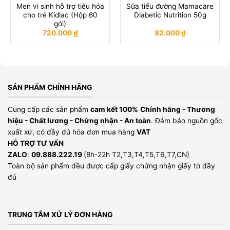
Men vi sinh hỗ trợ tiêu hóa
Sữa tiểu đường Mamacare
cho trẻ Kidlac (Hộp 60
Diabetic Nutrition 50g
gói)
720.000
₫
82.000
₫
SẢN PHẨM CHÍNH HÃNG
Cung cấp các sản phẩm
cam kết 100%
Chính hãng - Thương
hiệu - Chất lương - Chứng nhận - An toàn
. Đảm bảo nguồn gốc
xuất xứ, có đầy đủ hóa đơn mua hàng
VAT
HỖ TRỢ TƯ VẤN
ZALO
:
09.888.222.19
(8h-22h T2,T3,T4,T5,T6,T7,CN)
Toàn bộ sản phẩm đều được cấp giấy chứng nhận giấy tờ đầy
đủ
TRUNG TÂM XỬ LÝ ĐƠN HÀNG