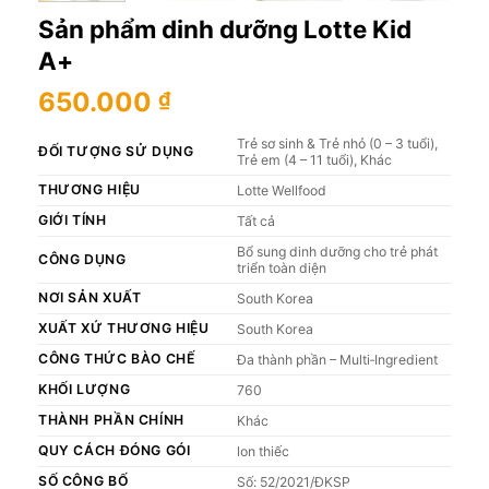
Sản phẩm dinh dưỡng Lotte Kid
A+
650.000
₫
Trẻ sơ sinh & Trẻ nhỏ (0 – 3 tuổi),
ĐỐI TƯỢNG SỬ DỤNG
Trẻ em (4 – 11 tuổi), Khác
THƯƠNG HIỆU
Lotte Wellfood
GIỚI TÍNH
Tất cả
Bổ sung dinh dưỡng cho trẻ phát
CÔNG DỤNG
triển toàn diện
NƠI SẢN XUẤT
South Korea
XUẤT XỨ THƯƠNG HIỆU
South Korea
CÔNG THỨC BÀO CHẾ
Đa thành phần – Multi‑Ingredient
KHỐI LƯỢNG
760
THÀNH PHẦN CHÍNH
Khác
QUY CÁCH ĐÓNG GÓI
lon thiếc
SỐ CÔNG BỐ
Số: 52/2021/ĐKSP