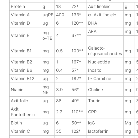
Protein
g
18
72*
Axit linoleic
g
Vitamin A
µgRE
400
133*
α- Axit linoleic
mg
Vitamin D
µg
6
120**
DHA
mg
ARA
mg
mg
Vitamin E
4
67**
α-TE
Galacto-
Vitamin B1
mg
0.5
100**
mg
oligosaccharides
Vitamin B2
mg
1
167*
Nucleotide
mg
Vitamin B6
mg
0.4
57*
Inositol
mg
Vitamin B12
µg
2
182*
L- Carnitine
mg
mg
Niacin
3.9
56*
Choline
mg
NE
Axit folic
µg
88
49*
Taurin
mg
Axit
mg
2.2
110**
CPP
mg
Pantothenic
Biotin
µg
6
50**
lgG
Mg
Vitamin C
mg
55
122*
lactoferrin
mg