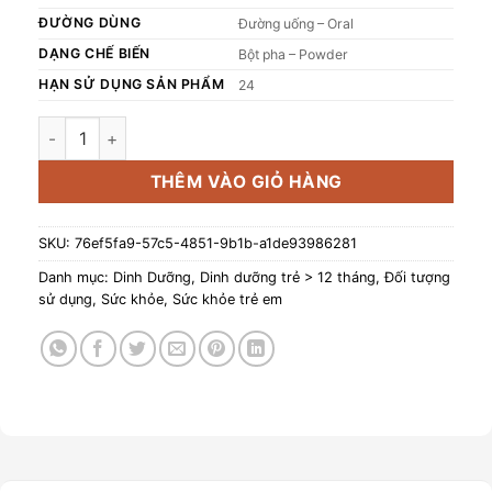
ĐƯỜNG DÙNG
Đường uống – Oral
DẠNG CHẾ BIẾN
Bột pha – Powder
HẠN SỬ DỤNG SẢN PHẨM
24
Sản phẩm dinh dưỡng Lotte Kid A+ số lượng
THÊM VÀO GIỎ HÀNG
SKU:
76ef5fa9-57c5-4851-9b1b-a1de93986281
Danh mục:
Dinh Dưỡng
,
Dinh dưỡng trẻ > 12 tháng
,
Đối tượng
sử dụng
,
Sức khỏe
,
Sức khỏe trẻ em