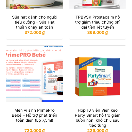
Sữa hạt dành cho người
TPBVSK Prostacalm hỗ
tiểu đường – Sữa Hạt
trợ giảm triệu chứng phì
thuần chay an toàn
đại tiền liệt tuyến
372.000
₫
369.000
₫
Men vi sinh PrimePro
Hộp 10 viên Viên kẹo
Bebé – Hỗ trợ phát triển
Party Smart hỗ trợ giảm
toàn diện (Lọ 7,5ml)
buồn nôn, khó chịu sau
tiệc tùng
720.000
₫
229.000
₫