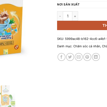
NƠI SẢN XUẤT
Nước súc miệng cai thuốc lá 
T
SKU:
5999ac48-b162-4cc6-a4bf
Danh mục:
Chăm sóc cá nhân
,
Chă