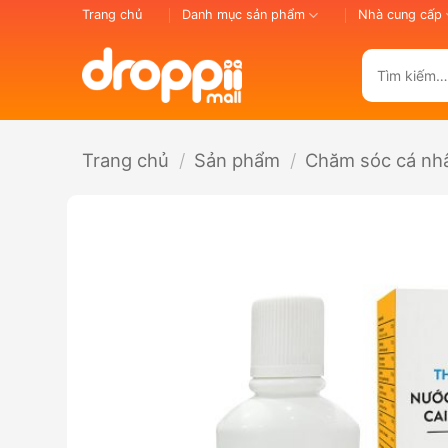
Bỏ
Trang chủ
Danh mục sản phẩm
Nhà cung cấp
qua
nội
Tìm
dung
kiếm:
Trang chủ
/
Sản phẩm
/
Chăm sóc cá nh