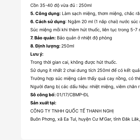
Cồn 35-40 độ vừa đủ : 250ml
5. Công dụng:
Làm sạch miệng, thơm miệng, chắc răng
6. Cách sử dụng
: Ngậm 20 ml (1 nắp chai) nước súc 
Súc miệng mỗi khi thèm hút thuốc, liên tục trong 5-7
7. Bảo quản:
Bảo quản ở nhiệt độ phòng
8. Định lượng:
250ml
Lưu ý:
Trong thời gian cai, không được hút thuốc.
Sử dụng ít nhất 2 chai dung tích 250ml để có kết quả
Trường hợp súc miệng cảm thấy quá cay nồng, có thể 
Người đang bị các dấu hiệu: nhiệt miệng, viêm chân 
Sô công bố:
01/17/CBMP-ĐL
Sản xuất tại:
CÔNG TY TNHH QUỐC TẾ THANH NGHỊ
Buôn Phơng, xã Ea Tul, huyện Cư M’Gar, tỉnh Đăk Lăk