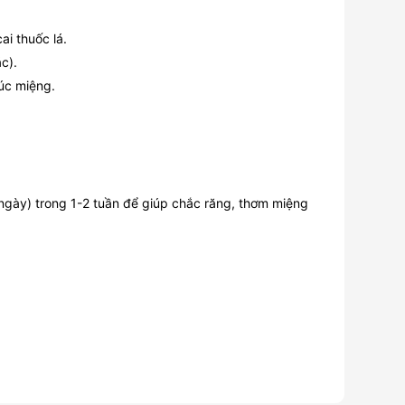
i thuốc lá.
c).
súc miệng.
n/ngày) trong 1-2 tuần để giúp chắc răng, thơm miệng