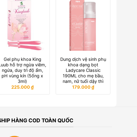
Gel phụ khoa King
Dung dịch vệ sinh phụ
Luub hỗ trợ ngừa viêm,
khoa dạng bọt
ngứa, duy trì độ ẩm,
Ladycare Classic
pH vùng kín (5ống x
190ML cho mẹ bầu,
3ml)
nam, nữ tuổi dậy thì
225.000
₫
179.000
₫
SHIP HÀNG COD TOÀN QUỐC