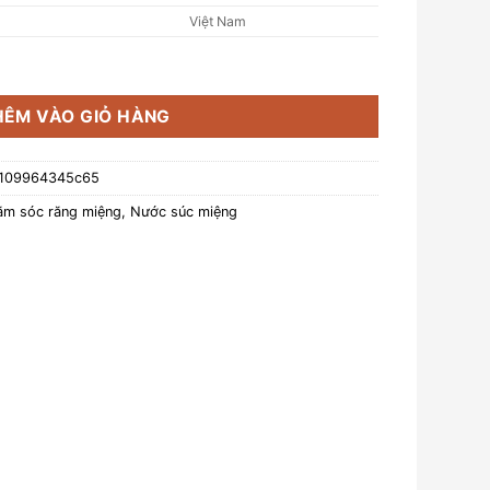
Việt Nam
Thanh Nghị (chai 250ml) số lượng
HÊM VÀO GIỎ HÀNG
-109964345c65
m sóc răng miệng
,
Nước súc miệng