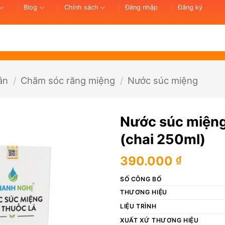
Blog
Chính sách
Đăng nhập
Đăng ký
ân
/
Chăm sóc răng miệng
/
Nước súc miệng
Nước súc miệng
(chai 250ml)
390.000
₫
SỐ CÔNG BỐ
THƯƠNG HIỆU
LIỆU TRÌNH
XUẤT XỨ THƯƠNG HIỆU