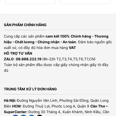
SẢN PHẨM CHÍNH HÃNG
Cung cấp các sản phẩm
cam kết 100%
Chính hãng - Thương
hiệu - Chất lương - Chứng nhận - An toàn
. Đảm bảo nguồn gốc
xuất xứ, có đầy đủ hóa đơn mua hàng
VAT
HỖ TRỢ TƯ VẤN
ZALO
:
09.888.222.19
(8h-22h T2,T3,T4,T5,T6,T7,CN)
Toàn bộ sản phẩm đều được cấp giấy chứng nhận giấy tờ đầy
đủ
TRUNG TÂM XỬ LÝ ĐƠN HÀNG
Hà Nội:
Đường Nguyễn Văn Linh, Phường Sài Đồng, Quận Long
Biên
HCM
: Đường Thuỷ Lợi, Phước Long A, Quận 9
Cần Thơ –
SuperCenter:
Đường 30 Tháng 4, Xuân Khánh, Ninh Kiều, Cần