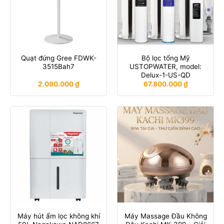
Quạt đứng Gree FDWK-
Bộ lọc tổng Mỹ
3515Bah7
USTOPWATER, model:
Delux-1-US-QD
2.090.000
₫
67.800.000
₫
Máy hút ẩm lọc không khí
Máy Massage Đầu Không