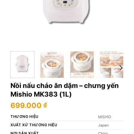
Nồi nấu cháo ăn dặm – chưng yến
Mishio MK383 (1L)
699.000
₫
THƯƠNG HIỆU
MISHIO
XUẤT XỨ THƯƠNG HIỆU
Japan
NƠI SẢN XUẤT
China