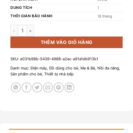
DUNG TÍCH
1
THỜI GIAN BẢO HÀNH
18 tháng
Nồi nấu cháo ăn dặm - chưng yến Mishio MK383 (1L) số lượ
THÊM VÀO GIỎ HÀNG
SKU:
e031b98b-5439-4988-a2ac-a91a1db913b1
Danh mục:
Điện máy
,
Đồ dùng cho bé
,
Mẹ & Bé
,
Nồi đa năng
,
Sản phẩm cho bé
,
Thiết bị nhà bếp