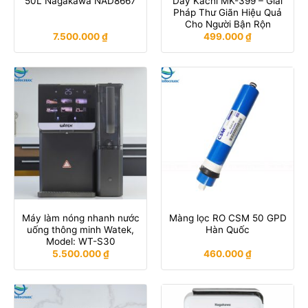
50L Nagakawa NAD8667
Dây Kachi MK-399 – Giải
Pháp Thư Giãn Hiệu Quả
Cho Người Bận Rộn
7.500.000
₫
499.000
₫
Máy làm nóng nhanh nước
Màng lọc RO CSM 50 GPD
uống thông minh Watek,
Hàn Quốc
Model: WT-S30
5.500.000
₫
460.000
₫