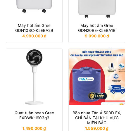
Máy hút ẩm Gree
Máy hút ẩm Gree
GDN10BC-K5EBA2B
GDN20BE-K5EBA1B
4.990.000
₫
9.990.000
₫
Quạt tuần hoàn Gree
Bồn nhựa Tân Á 500D EX,
FXDWK-1903g3
CHỈ BÁN TẠI KHU VỰC
MIỀN BẮC
1.490.000
₫
1.559.000
₫