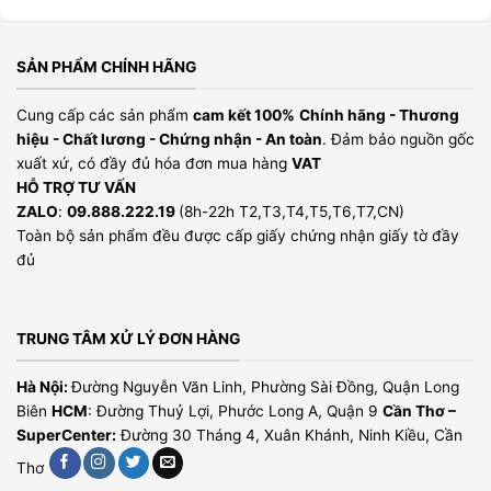
SẢN PHẨM CHÍNH HÃNG
Cung cấp các sản phẩm
cam kết 100%
Chính hãng - Thương
hiệu - Chất lương - Chứng nhận - An toàn
. Đảm bảo nguồn gốc
xuất xứ, có đầy đủ hóa đơn mua hàng
VAT
HỖ TRỢ TƯ VẤN
ZALO
:
09.888.222.19
(8h-22h T2,T3,T4,T5,T6,T7,CN)
Toàn bộ sản phẩm đều được cấp giấy chứng nhận giấy tờ đầy
đủ
TRUNG TÂM XỬ LÝ ĐƠN HÀNG
Hà Nội:
Đường Nguyễn Văn Linh, Phường Sài Đồng, Quận Long
Biên
HCM
: Đường Thuỷ Lợi, Phước Long A, Quận 9
Cần Thơ –
SuperCenter:
Đường 30 Tháng 4, Xuân Khánh, Ninh Kiều, Cần
Thơ