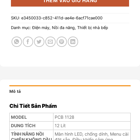
THÊM VÀO GIỎ HÀNG
SKU:
e3450033-c852-411d-ae4e-6acf71cae000
Danh mục:
Điện máy
,
Nồi đa năng
,
Thiết bị nhà bếp
Mô tả
Chi Tiết Sản Phẩm
MODEL
PCB 1128
DUNG TÍCH
12 Lít
TÍNH NĂNG NỒI
Màn hình LED, chống dính, Menu cài
CHIÊN KHÔNG DẦU
đặt sẵn, Điều khiển cảm ứng