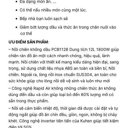
Đa dạng món ăn. …
Có thể nấu nhiều món cùng một lúc.
Bếp nhà bạn luôn sạch sẻ
Giảm bớt lượng dầu và thức ăn trong chăn nuôi vào
cơ thể
ƯU ĐIỂM SẢN PHẨM
:
– Nồi chiên không dầu PCB1128 Dung tích 12L 1800W giúp
chiên rán đồ ăn một cách nhanh chóng, hiệu quả, lành
mạnh. Nồi chiên với thiết kể mang kiểu dáng hiện đại, sang
trọng, sử dụng chất liệu nhựa ABS an toàn và bền bỉ, Nồi
chiên. Ngoài ra, lòng nồi inox chuẩn SUS304, an toàn cho
sức khỏe giúp cho lòng nồi dễ vệ sinh và luôn như mới
– Công nghệ Rapid Air không những chiên thức ăn không
dùng đến dầu và còn giúp loại bỏ đến 80% lượng mỡ có
sẵn trong thực phẩm.
– Nồi sẽ cảm biến nhiệt độ, thời gian đã được cài đặt và tự
động ngắt giúp đồ ăn chín đều, giòn, ngon, không bị cháy
khét. Công nghệ inverter tiên tiến của Kuhen giúp tiết kiệm
điện tới 50%