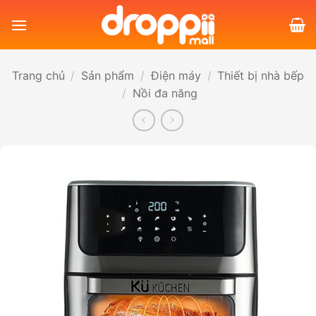
Bỏ
qua
nội
dung
Trang chủ
/
Sản phẩm
/
Điện máy
/
Thiết bị nhà bếp
/
Nồi đa năng