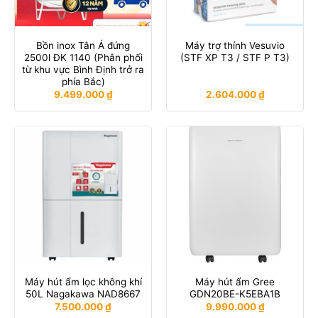
Bồn inox Tân Á đứng
Máy trợ thính Vesuvio
2500l ĐK 1140 (Phân phối
(STF XP T3 / STF P T3)
từ khu vực Bình Định trở ra
phía Bắc)
9.499.000
₫
2.604.000
₫
Máy hút ẩm lọc không khí
Máy hút ẩm Gree
50L Nagakawa NAD8667
GDN20BE-K5EBA1B
7.500.000
₫
9.990.000
₫