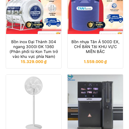
Bồn inox Đại Thành 304
Bồn nhựa Tân Á 500D EX,
ngang 3000l ĐK 1360
CHỈ BÁN TẠI KHU VỰC
(Phân phối từ Kon Tum trở
MIỀN BẮC
vào khu vực phía Nam)
15.329.000
₫
1.559.000
₫