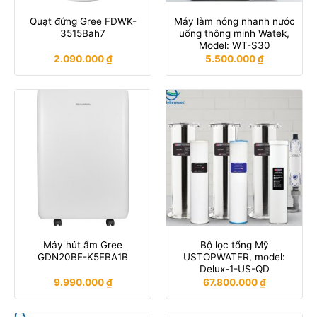
Quạt đứng Gree FDWK-
Máy làm nóng nhanh nước
3515Bah7
uống thông minh Watek,
Model: WT-S30
2.090.000
₫
5.500.000
₫
Máy hút ẩm Gree
Bộ lọc tổng Mỹ
GDN20BE-K5EBA1B
USTOPWATER, model:
Delux-1-US-QD
9.990.000
₫
67.800.000
₫