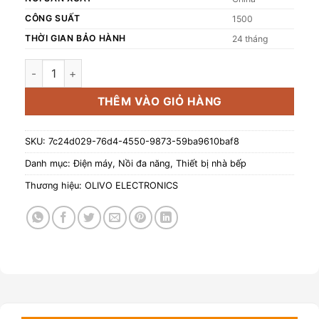
CÔNG SUẤT
1500
THỜI GIAN BẢO HÀNH
24 tháng
Nồi áp suất điện đa năng Olivo PC680 số lượng
THÊM VÀO GIỎ HÀNG
SKU:
7c24d029-76d4-4550-9873-59ba9610baf8
Danh mục:
Điện máy
,
Nồi đa năng
,
Thiết bị nhà bếp
Thương hiệu:
OLIVO ELECTRONICS