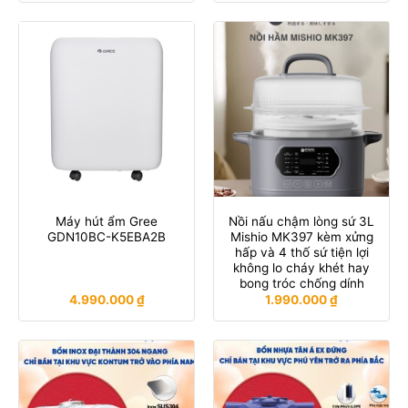
Máy hút ẩm Gree
Nồi nấu chậm lòng sứ 3L
GDN10BC-K5EBA2B
Mishio MK397 kèm xửng
hấp và 4 thố sứ tiện lợi
không lo cháy khét hay
bong tróc chống dính
4.990.000
₫
1.990.000
₫