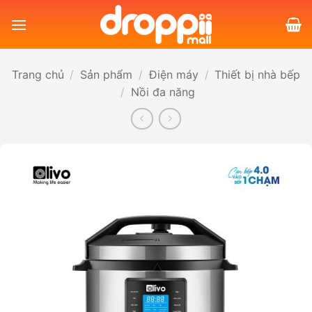
Bỏ
qua
nội
dung
Trang chủ
/
Sản phẩm
/
Điện máy
/
Thiết bị nhà bếp
/
Nồi đa năng