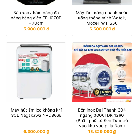
Bàn xoay hâm nóng đa
Máy làm nóng nhanh nước
năng bằng điện EB 1070B
uống thông minh Watek,
– 70cm
Model: WT-S30
5.900.000
₫
5.500.000
₫
Máy hút ẩm lọc không khí
Bồn inox Đại Thành 304
30L Nagakawa NAD8666
ngang 3000l ĐK 1360
(Phân phối từ Kon Tum trở
vào khu vực phía Nam)
6.300.000
₫
15.329.000
₫