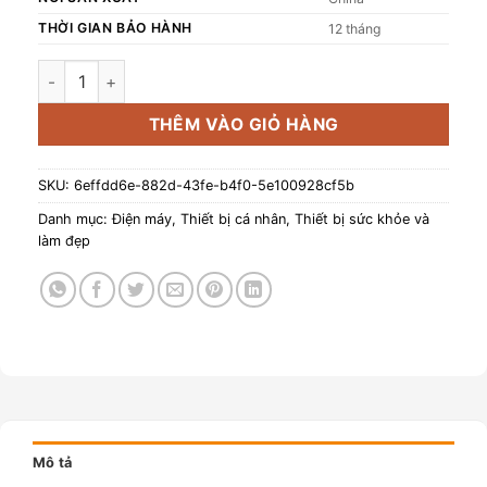
THỜI GIAN BẢO HÀNH
12 tháng
Nắp tiệt trùng đầu bàn chải điện Magic B-10 màu đen số lư
THÊM VÀO GIỎ HÀNG
SKU:
6effdd6e-882d-43fe-b4f0-5e100928cf5b
Danh mục:
Điện máy
,
Thiết bị cá nhân
,
Thiết bị sức khỏe và
làm đẹp
Mô tả