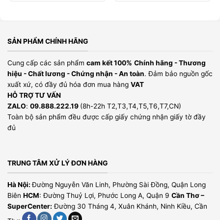
SẢN PHẨM CHÍNH HÃNG
Cung cấp các sản phẩm
cam kết 100%
Chính hãng - Thương
hiệu - Chất lương - Chứng nhận - An toàn
. Đảm bảo nguồn gốc
xuất xứ, có đầy đủ hóa đơn mua hàng
VAT
HỖ TRỢ TƯ VẤN
ZALO
:
09.888.222.19
(8h-22h T2,T3,T4,T5,T6,T7,CN)
Toàn bộ sản phẩm đều được cấp giấy chứng nhận giấy tờ đầy
đủ
TRUNG TÂM XỬ LÝ ĐƠN HÀNG
Hà Nội:
Đường Nguyễn Văn Linh, Phường Sài Đồng, Quận Long
Biên
HCM
: Đường Thuỷ Lợi, Phước Long A, Quận 9
Cần Thơ –
SuperCenter:
Đường 30 Tháng 4, Xuân Khánh, Ninh Kiều, Cần