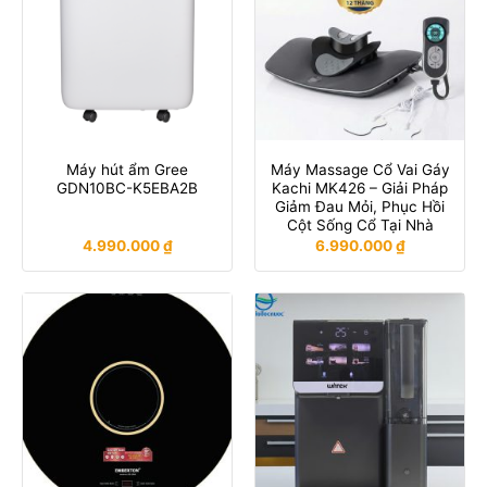
Máy hút ẩm Gree
Máy Massage Cổ Vai Gáy
GDN10BC-K5EBA2B
Kachi MK426 – Giải Pháp
Giảm Đau Mỏi, Phục Hồi
Cột Sống Cổ Tại Nhà
4.990.000
₫
6.990.000
₫