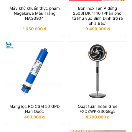
Máy khử khuẩn thực phẩm
Bồn inox Tân Á đứng
Nagakawa Màu Trắng
2500l ĐK 1140 (Phân phối
NAG3904
từ khu vực Bình Định trở ra
phía Bắc)
1.650.000
₫
9.499.000
₫
Màng lọc RO CSM 50 GPD
Quạt tuần hoàn Gree
Hàn Quốc
FXDZWK-2305Bg5
460.000
₫
4.790.000
₫