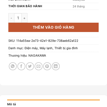
THỜI GIAN BẢO HÀNH
24 tháng
Máy lạnh Nagakawa Inverter 1 chiều NIS-C18R2T28 18000
THÊM VÀO GIỎ HÀNG
SKU:
114a55ea-2e73-42e1-829e-738aeb62a122
Danh mục:
Điện máy
,
Máy lạnh
,
Thiết bị gia đình
Thương hiệu:
NAGAKAWA
Mô tả