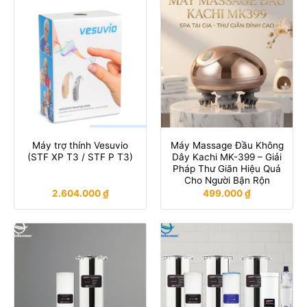
Máy trợ thính Vesuvio
Máy Massage Đầu Không
(STF XP T3 / STF P T3)
Dây Kachi MK-399 – Giải
Pháp Thư Giãn Hiệu Quả
Cho Người Bận Rộn
2.604.000
₫
499.000
₫