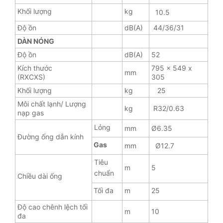
Khối lượng
kg
10.5
Độ ồn
dB(A)
44/36/31
DÀN NÓNG
Độ ồn
dB(A)
52
Kích thước
795 x 549 x
mm
(RXCXS)
305
Khối lượng
kg
25
Môi chất lạnh/ Lượng
kg
R32/0.63
nạp gas
Lỏng
mm
Ø6.35
Đường ống dẫn kính
Gas
mm
Ø12.7
Tiêu
m
5
chuẩn
Chiều dài ống
Tối đa
m
25
Độ cao chênh lệch tối
m
10
đa