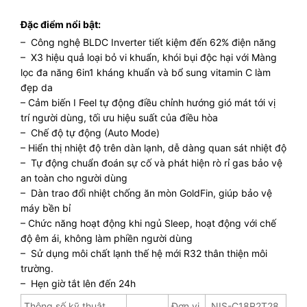
Đặc điểm nổi bật:
– Công nghệ BLDC Inverter tiết kiệm đến 62% điện năng
– X3 hiệu quả loại bỏ vi khuẩn, khói bụi độc hại với Màng
lọc đa năng 6in1 kháng khuẩn và bổ sung vitamin C làm
đẹp da
– Cảm biến I Feel tự động điều chỉnh hướng gió mát tới vị
trí người dùng, tối ưu hiệu suất của điều hòa
– Chế độ tự động (Auto Mode)
– Hiển thị nhiệt độ trên dàn lạnh, dễ dàng quan sát nhiệt độ
– Tự động chuẩn đoán sự cố và phát hiện rò rỉ gas bảo vệ
an toàn cho người dùng
– Dàn trao đổi nhiệt chống ăn mòn GoldFin, giúp bảo vệ
máy bền bỉ
– Chức năng hoạt động khi ngủ Sleep, hoạt động với chế
độ êm ái, không làm phiền người dùng
– Sử dụng môi chất lạnh thế hệ mới R32 thân thiện môi
trường.
– Hẹn giờ tắt lên đến 24h
Thông số kỹ thuật
Đơn vị
NIS-C18R2T28