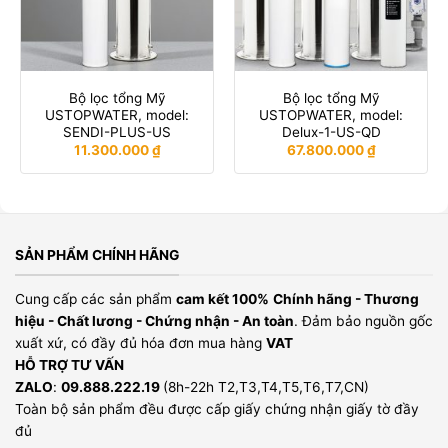
Bộ lọc tổng Mỹ
Bộ lọc tổng Mỹ
USTOPWATER, model:
USTOPWATER, model:
SENDI-PLUS-US
Delux-1-US-QD
11.300.000
₫
67.800.000
₫
SẢN PHẨM CHÍNH HÃNG
Cung cấp các sản phẩm
cam kết 100%
Chính hãng - Thương
hiệu - Chất lương - Chứng nhận - An toàn
. Đảm bảo nguồn gốc
xuất xứ, có đầy đủ hóa đơn mua hàng
VAT
HỖ TRỢ TƯ VẤN
ZALO
:
09.888.222.19
(8h-22h T2,T3,T4,T5,T6,T7,CN)
Toàn bộ sản phẩm đều được cấp giấy chứng nhận giấy tờ đầy
đủ