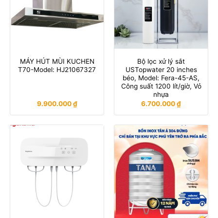
MÁY HÚT MÙI KUCHEN
Bộ lọc xử lý sắt
T70-Model: HJ21067327
USTopwater 20 inches
béo, Model: Fera-45-AS,
Công suất 1200 lít/giờ, Vỏ
nhựa
9.900.000
₫
6.700.000
₫