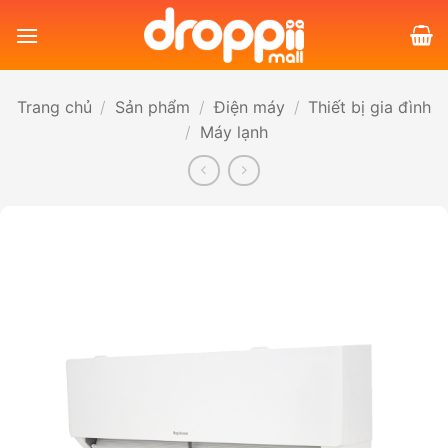
Bỏ
qua
nội
dung
Trang chủ
/
Sản phẩm
/
Điện máy
/
Thiết bị gia đình
/
Máy lạnh