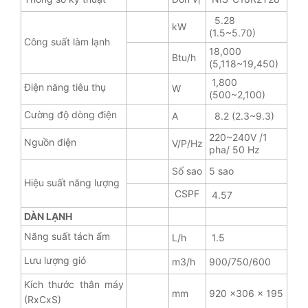
5.28
kW
(1.5~5.70)
Công suất làm lạnh
18,000
Btu/h
(5,118~19,450)
1,800
Điện năng tiêu thụ
W
(500~2,100)
Cường độ dòng điện
A
8.2 (2.3~9.3)
220~240V /1
Nguồn điện
V/P/Hz
pha/ 50 Hz
Số sao
5 sao
Hiệu suất năng lượng
CSPF
4.57
DÀN LẠNH
Năng suất tách ẩm
L/h
1.5
Lưu lượng gió
m3/h
900/750/600
Kích thước thân máy
mm
920 x306 x 195
(RxCxS)