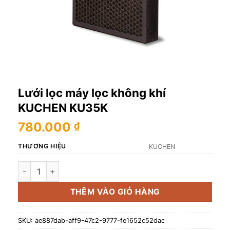
Lưới lọc máy lọc không khí
KUCHEN KU35K
780.000
₫
THƯƠNG HIỆU
KUCHEN
Lưới lọc máy lọc không khí KUCHEN KU35K số lượng
THÊM VÀO GIỎ HÀNG
SKU:
ae887dab-aff9-47c2-9777-fe1652c52dac