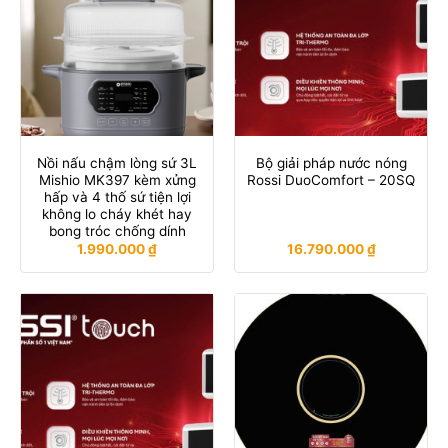
Nồi nấu chậm lòng sứ 3L
Bộ giải pháp nước nóng
Mishio MK397 kèm xửng
Rossi DuoComfort – 20SQ
hấp và 4 thố sứ tiện lợi
không lo cháy khét hay
bong tróc chống dính
1.990.000
₫
16.790.000
₫