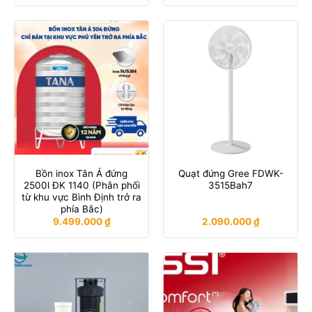
Bồn inox Tân Á đứng
Quạt đứng Gree FDWK-
2500l ĐK 1140 (Phân phối
3515Bah7
từ khu vực Bình Định trở ra
phía Bắc)
9.499.000
₫
2.090.000
₫