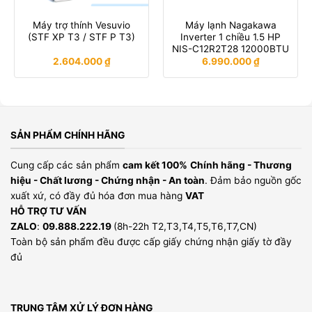
Máy trợ thính Vesuvio
Máy lạnh Nagakawa
(STF XP T3 / STF P T3)
Inverter 1 chiều 1.5 HP
NIS-C12R2T28 12000BTU
2.604.000
₫
6.990.000
₫
SẢN PHẨM CHÍNH HÃNG
Cung cấp các sản phẩm
cam kết 100%
Chính hãng - Thương
hiệu - Chất lương - Chứng nhận - An toàn
. Đảm bảo nguồn gốc
xuất xứ, có đầy đủ hóa đơn mua hàng
VAT
HỖ TRỢ TƯ VẤN
ZALO
:
09.888.222.19
(8h-22h T2,T3,T4,T5,T6,T7,CN)
Toàn bộ sản phẩm đều được cấp giấy chứng nhận giấy tờ đầy
đủ
TRUNG TÂM XỬ LÝ ĐƠN HÀNG