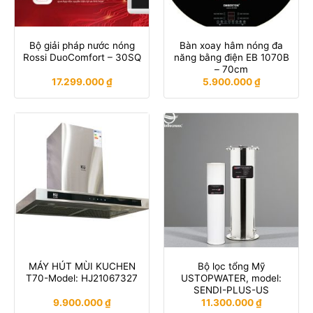
Bộ giải pháp nước nóng
Bàn xoay hâm nóng đa
Rossi DuoComfort – 30SQ
năng bằng điện EB 1070B
– 70cm
17.299.000
₫
5.900.000
₫
MÁY HÚT MÙI KUCHEN
Bộ lọc tổng Mỹ
T70-Model: HJ21067327
USTOPWATER, model:
SENDI-PLUS-US
9.900.000
₫
11.300.000
₫