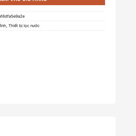
a16dfa5e9a2e
đình
,
Thiết bị lọc nước