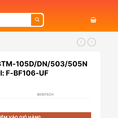
y BTM-105D/DN/503/505N
el: F-BF106-UF
BIONTECH
503/505N (Lõi số 2), model: F-BF106-UF số lượng
HÊM VÀO GIỎ HÀNG