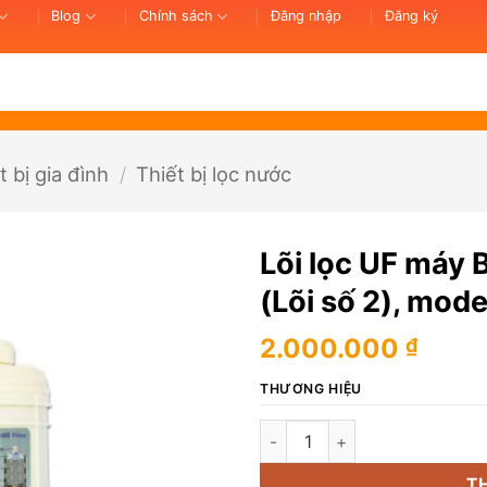
Blog
Chính sách
Đăng nhập
Đăng ký
t bị gia đình
/
Thiết bị lọc nước
Lõi lọc UF má
(Lõi số 2), mod
2.000.000
₫
THƯƠNG HIỆU
Lõi lọc UF máy BTM-105D/DN/
T