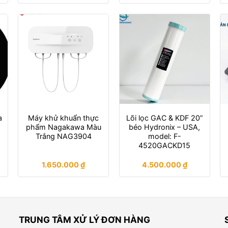
a
Máy khử khuẩn thực
Lõi lọc GAC & KDF 20”
phẩm Nagakawa Màu
béo Hydronix – USA,
Trắng NAG3904
model: F-
4520GACKD15
1.650.000
₫
4.500.000
₫
TRUNG TÂM XỬ LÝ ĐƠN HÀNG