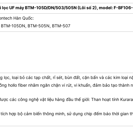
i lọc UF máy BTM-105D/DN/503/505N (Lõi số 2), model: F-BF106
Biontech Hàn Quốc:
odel BTM-105DN, BTM-505N, BTM-507
g lọc, loại bỏ các tạp chất, rỉ sét, bùn đất, cặn bẩn và các kim loại
 rỗng hollo fiber nhằm ngăn chặn vi rút, vi khuẩn, đảm bảo tạo thành 
p được các công nghệ vật liệu hàng đầu thế giới: Than hoạt tính Kurar
 tích hợp bộ cảm biến thông minh, sử dụng chip đếm báo thời gian th