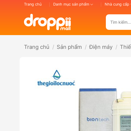
Bỏ
Trang chủ
Danh mục sản phẩm
Nhà cung cấp
qua
nội
Tìm
dung
kiếm:
Trang chủ
/
Sản phẩm
/
Điện máy
/
Thiế