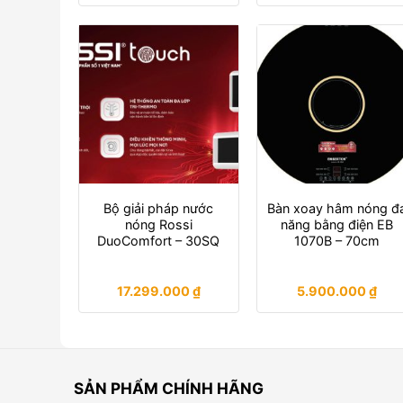
Bộ giải pháp nước
Bàn xoay hâm nóng đ
nóng Rossi
năng bằng điện EB
DuoComfort – 30SQ
1070B – 70cm
17.299.000
₫
5.900.000
₫
SẢN PHẨM CHÍNH HÃNG