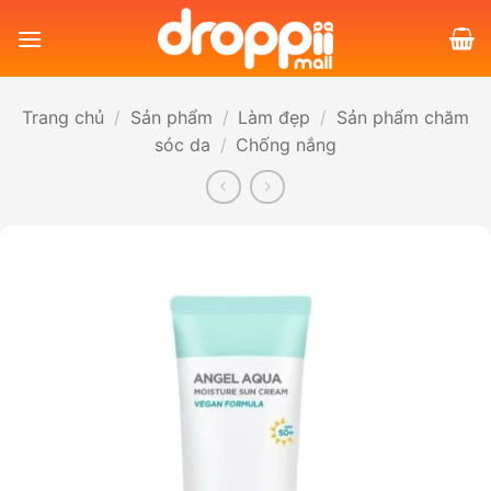
Bỏ
qua
nội
dung
Trang chủ
/
Sản phẩm
/
Làm đẹp
/
Sản phẩm chăm
sóc da
/
Chống nắng