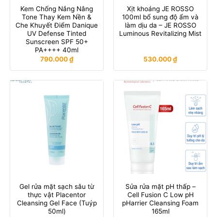
Kem Chống Nắng Nâng
Xịt khoáng JE ROSSO
Tone Thay Kem Nền &
100ml bổ sung độ ẩm và
Che Khuyết Điểm Danique
làm dịu da – JE ROSSO
UV Defense Tinted
Luminous Revitalizing Mist
Sunscreen SPF 50+
PA++++ 40ml
790.000
₫
530.000
₫
Gel rửa mặt sạch sâu từ
Sửa rửa mặt pH thấp –
thực vật Placentor
Cell Fusion C Low pH
Cleansing Gel Face (Tuýp
pHarrier Cleansing Foam
50ml)
165ml