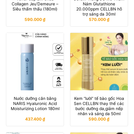
Collagen Jeu’Demeure –
Nám Glutathione
Siêu thẩm thấu (180ml)
20.000ppm CELLBN hỗ
trợ sáng da 30ml
590.000
₫
570.000
₫
Nước dưỡng cân bằng
Kem “lười” tế bào gốc Hoa
NARIS Hyaluronic Acid
Sen CELLBN thay thế các
Moisturizing Lotion 180ml
bước dưỡng da,giảm nếp
nhăn và sáng da 50ml
437.400
₫
590.000
₫