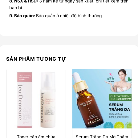
8. NSX & HSD:
3 năm kể từ ngày sản xuất, chi tiết xem trên
bao bì
9. Bảo quản:
Bảo quản ở nhiệt độ bình thường
SẢN PHẨM TƯƠNG TỰ
Toner cấp ẩm chứa
Serum Trắng Da Mờ Thâm