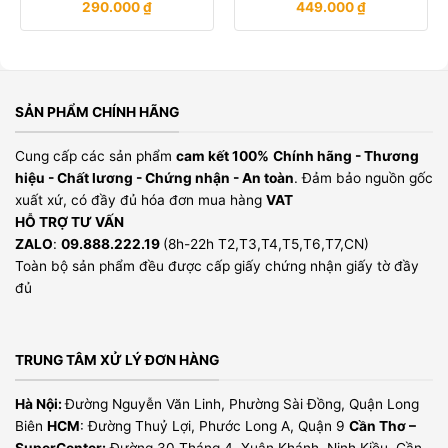
290.000
₫
449.000
₫
SẢN PHẨM CHÍNH HÃNG
Cung cấp các sản phẩm
cam kết 100%
Chính hãng - Thương
hiệu - Chất lương - Chứng nhận - An toàn
. Đảm bảo nguồn gốc
xuất xứ, có đầy đủ hóa đơn mua hàng
VAT
HỖ TRỢ TƯ VẤN
ZALO
:
09.888.222.19
(8h-22h T2,T3,T4,T5,T6,T7,CN)
Toàn bộ sản phẩm đều được cấp giấy chứng nhận giấy tờ đầy
đủ
TRUNG TÂM XỬ LÝ ĐƠN HÀNG
Hà Nội:
Đường Nguyễn Văn Linh, Phường Sài Đồng, Quận Long
Biên
HCM
: Đường Thuỷ Lợi, Phước Long A, Quận 9
Cần Thơ –
SuperCenter:
Đường 30 Tháng 4, Xuân Khánh, Ninh Kiều, Cần