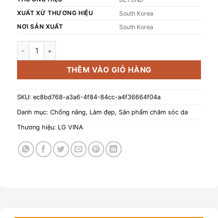
XUẤT XỨ THƯƠNG HIỆU
South Korea
NƠI SẢN XUẤT
South Korea
Kem chống nắng dưỡng ẩm làm dịu Thuần chay BEYOND Ang
THÊM VÀO GIỎ HÀNG
SKU:
ec8bd768-a3a6-4f84-84cc-a4f36664f04a
Danh mục:
Chống nắng
,
Làm đẹp
,
Sản phẩm chăm sóc da
Thương hiệu:
LG VINA