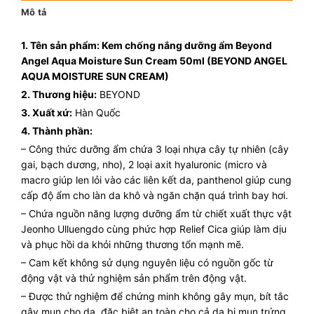
Mô tả
1. Tên sản phẩm:
Kem chống nắng dưỡng ẩm Beyond
Angel Aqua Moisture Sun Cream 50ml (BEYOND ANGEL
AQUA MOISTURE SUN CREAM)
2. Thương hiệu:
BEYOND
3. Xuất xứ:
Hàn Quốc
4. Thành phần:
– Công thức dưỡng ẩm chứa 3 loại nhựa cây tự nhiên (cây
gai, bạch dương, nho), 2 loại axit hyaluronic (micro và
macro giúp len lỏi vào các liên kết da, panthenol giúp cung
cấp độ ẩm cho làn da khô và ngăn chặn quá trình bay hơi.
– Chứa nguồn năng lượng dưỡng ẩm từ chiết xuất thực vật
Jeonho Ulluengdo cùng phức hợp Relief Cica giúp làm dịu
và phục hồi da khỏi những thương tổn mạnh mẽ.
– Cam kết không sử dụng nguyên liệu có nguồn gốc từ
động vật và thử nghiệm sản phẩm trên động vật.
– Được thử nghiệm để chứng minh không gây mụn, bít tắc
gây mụn cho da, đặc biệt an toàn cho cả da bị mụn trứng