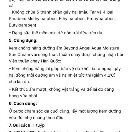
cá.
– Không chứa 5 thành phần gây hại (màu Tar và 4 loại
Paraben: Methylparaben, Ethylparaben, Propyparaben,
Butylparaben)
– Dạng sữa thể mềm mịn dễ dàn trải đều trên da.
5. Công dụng:
Kem chống nắng dưỡng ẩm Beyond Angel Aqua Moisture
Sun Cream
với công thức thuần chay được chứng nhận bởi
Viện thuần chay Hàn Quốc:
– Kem chống nắng lai giúp bảo vệ da khỏi tia tử ngoại gây
hại đồng thời dưỡng ẩm và hạ nhiệt tức thì (giảm 4.2’C)
cho làn da.
– Kết thúc ẩm mượt, không vệt trắng và để lại độ căng
bóng vừa phải.
6. Cách dùng:
Ở bước chăm sóc da cuối cùng, lấy một lượng kem dưỡng
vừa đủ, nhẹ nhàng thoa đều.
7. Qui cách:
1 tuýp