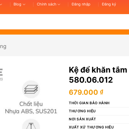
Blog
Chính sách
Đăng nhập
Đăng ký
ống
Kệ để khăn tắ
580.06.012
679.000
₫
THỜI GIAN BẢO HÀNH
THƯƠNG HIỆU
NƠI SẢN XUẤT
XUẤT XỨ THƯƠNG HIỆU