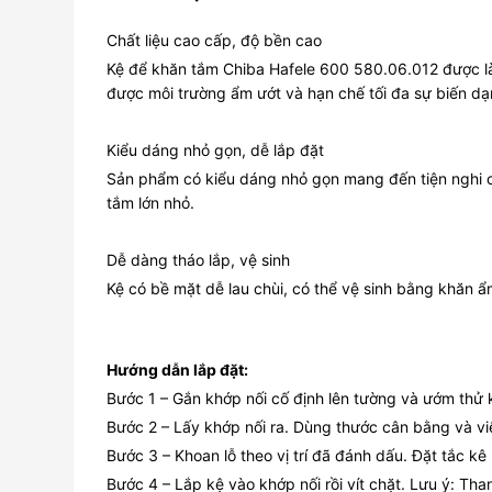
Chất liệu cao cấp, độ bền cao
Kệ để khăn tắm Chiba Hafele 600 580.06.012 được làm
được môi trường ẩm ướt và hạn chế tối đa sự biến dạ
Kiểu dáng nhỏ gọn, dễ lắp đặt
Sản phẩm có kiểu dáng nhỏ gọn mang đến tiện nghi ch
tắm lớn nhỏ.
Dễ dàng tháo lắp, vệ sinh
Kệ có bề mặt dễ lau chùi, có thể vệ sinh bằng khăn 
Hướng dẫn lắp đặt:
Bước 1 – Gắn khớp nối cố định lên tường và ướm thử k
Bước 2 – Lấy khớp nối ra. Dùng thước cân bằng và vi
Bước 3 – Khoan lỗ theo vị trí đã đánh dấu. Đặt tắc kê n
Bước 4 – Lắp kệ vào khớp nối rồi vít chặt. Lưu ý: Than