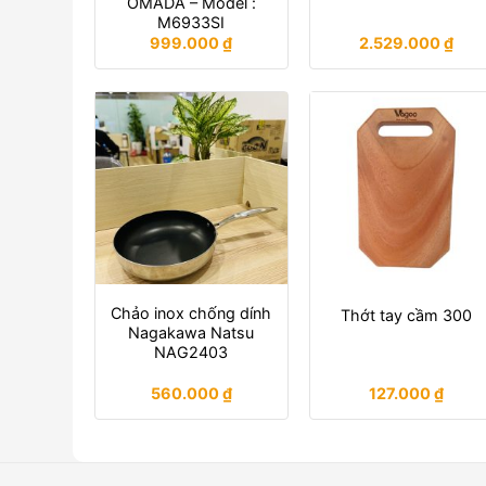
OMADA – Model :
M6933SI
999.000
₫
2.529.000
₫
Chảo inox chống dính
Thớt tay cầm 300
Nagakawa Natsu
NAG2403
560.000
₫
127.000
₫