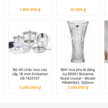
1.390.000
₫
25.000
₫
Bộ nồi chảo inox cao
Bình hoa pha lê dáng
cấp 18 món Emberton
trụ 89001 Bohemia
EB 14201ST
Royal crystal – Model:
PINWHEEL 300mm
3.290.000
₫
2.190.000
₫