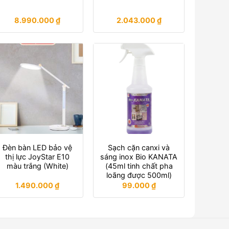
8.990.000
₫
2.043.000
₫
Đèn bàn LED bảo vệ
Sạch cặn canxi và
thị lực JoyStar E10
sáng inox Bio KANATA
màu trắng (White)
(45ml tinh chất pha
loãng được 500ml)
1.490.000
₫
99.000
₫