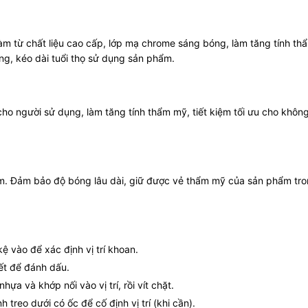
 từ chất liệu cao cấp, lớp mạ chrome sáng bóng, làm tăng tính thẩ
ng, kéo dài tuổi thọ sử dụng sản phẩm.
o người sử dụng, làm tăng tính thẩm mỹ, tiết kiệm tối ưu cho khôn
ẩm. Đảm bảo độ bóng lâu dài, giữ được vẻ thẩm mỹ của sản phẩm tron
ệ vào để xác định vị trí khoan.
ết để đánh dấu.
hựa và khớp nối vào vị trí, rồi vít chặt.
h treo dưới có ốc để cố định vị trí (khi cần).