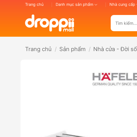
Bỏ
Trang chủ
Danh mục sản phẩm
Nhà cung cấp
qua
nội
Tìm
dung
kiếm:
Trang chủ
/
Sản phẩm
/
Nhà cửa - Đời s