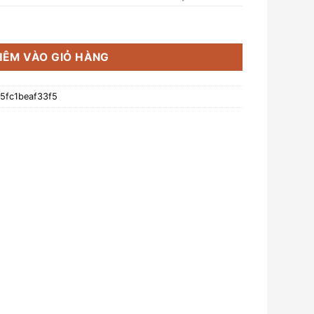
 580.06.012 số lượng
HÊM VÀO GIỎ HÀNG
5fc1beaf33f5