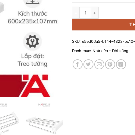
Kệ để khăn tắm Chiba 600mm
T
SKU:
e5ed06a5-b144-4322-bc10-
Danh mục:
Nhà cửa - Đời sống