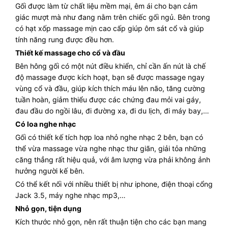
Gối được làm từ chất liệu mềm mại, êm ái cho bạn cảm
giác mượt mà như đang nằm trên chiếc gối ngủ. Bên trong
có hạt xốp massage mịn cao cấp giúp ôm sát cổ và giúp
tính năng rung được đều hơn.
Thiết kế massage cho cổ và đầu
Bên hông gối có một nút điều khiển, chỉ cần ấn nút là chế
độ massage được kích hoạt, bạn sẽ được massage ngay
vùng cổ và đầu, giúp kích thích máu lên não, tăng cường
tuần hoàn, giảm thiểu được các chứng đau mỏi vai gáy,
đau đầu do ngồi lâu, đi đường xa, đi du lịch, đi máy bay,…
Có loa nghe nhạc
Gối có thiết kế tích hợp loa nhỏ nghe nhạc 2 bên, bạn có
thể vừa massage vừa nghe nhạc thư giãn, giải tỏa những
căng thẳng rất hiệu quả, với âm lượng vừa phải không ảnh
hưởng người kế bên.
Có thể kết nối với nhiều thiết bị như iphone, điện thoại cổng
Jack 3.5, máy nghe nhạc mp3,…
Nhỏ gọn, tiện dụng
Kích thước nhỏ gọn, nên rất thuận tiện cho các bạn mang