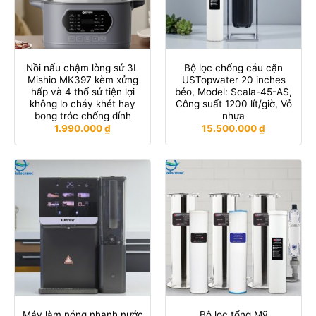
Nồi nấu chậm lòng sứ 3L
Bộ lọc chống cáu cặn
Mishio MK397 kèm xửng
USTopwater 20 inches
hấp và 4 thố sứ tiện lợi
béo, Model: Scala-45-AS,
không lo cháy khét hay
Công suất 1200 lít/giờ, Vỏ
bong tróc chống dính
nhựa
1.990.000
₫
15.500.000
₫
Máy làm nóng nhanh nước
Bộ lọc tổng Mỹ