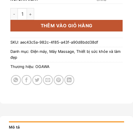
Gối massage âm nhạc kèm miếng che mắt ngủ (OL-0502X) 
THÊM VÀO GIỎ HÀNG
SKU:
aec43c5a-982c-4f85-a43f-a90d8bdd38df
Danh mục:
Điện máy
,
Máy Massage
,
Thiết bị sức khỏe và làm
đẹp
Thương hiệu:
OGAWA
Mô tả