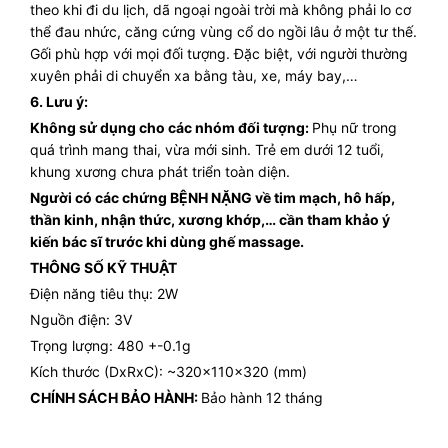
theo khi đi du lịch, dã ngoại ngoài trời mà không phải lo cơ
thể đau nhức, căng cứng vùng cổ do ngồi lâu ở một tư thế.
Gối phù hợp với mọi đối tượng. Đặc biệt, với người thường
xuyên phải di chuyển xa bằng tàu, xe, máy bay,…
6. Lưu ý:
Không sử dụng cho các nhóm đối tượng:
Phụ nữ trong
quá trình mang thai, vừa mới sinh. Trẻ em dưới 12 tuổi,
khung xương chưa phát triển toàn diện.
Người có các chứng BỆNH NẶNG về tim mạch, hô hấp,
thần kinh, nhận thức, xương khớp,… cần tham khảo ý
kiến bác sĩ trước khi dùng ghế massage.
THÔNG SỐ KỸ THUẬT
Điện năng tiêu thụ: 2W
Nguồn điện: 3V
Trọng lượng: 480 +-0.1g
Kích thước (DxRxC): ~320x110x320 (mm)
CHÍNH SÁCH BẢO HÀNH:
Bảo hành 12 tháng