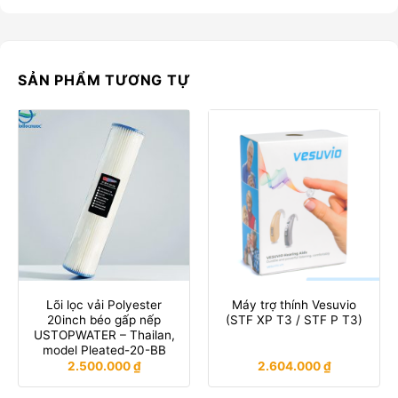
SẢN PHẨM TƯƠNG TỰ
Lõi lọc vải Polyester
Máy trợ thính Vesuvio
20inch béo gấp nếp
(STF XP T3 / STF P T3)
USTOPWATER – Thailan,
model Pleated-20-BB
2.500.000
₫
2.604.000
₫