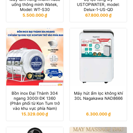
uống thông minh Watek,
USTOPWATER, model:
Model: WT-S30
Delux-1-US-QD
5.500.000
₫
67.800.000
₫
Bồn inox Đại Thành 304
Máy hút ẩm lọc không khí
ngang 3000l ĐK 1360
30L Nagakawa NAD8666
(Phân phối từ Kon Tum trở
vào khu vực phía Nam)
15.329.000
₫
6.300.000
₫