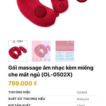
Gối massage âm nhạc kèm miếng
che mắt ngủ (OL-0502X)
799.000
₫
THƯƠNG HIỆU
OGAWA
XUẤT XỨ THƯƠNG HIỆU
Malaysia
NƠI SẢN XUẤT
China