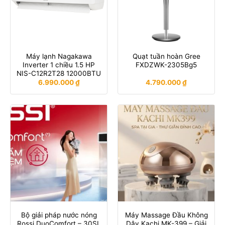
Máy lạnh Nagakawa
Quạt tuần hoàn Gree
Inverter 1 chiều 1.5 HP
FXDZWK-2305Bg5
NIS-C12R2T28 12000BTU
6.990.000
₫
4.790.000
₫
Bộ giải pháp nước nóng
Máy Massage Đầu Không
Rossi DuoComfort – 30SL
Dây Kachi MK-399 – Giải