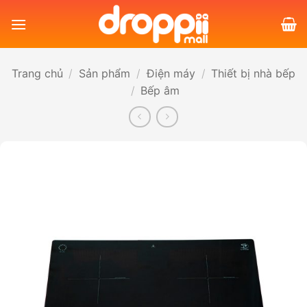
Bỏ
qua
nội
dung
Trang chủ
/
Sản phẩm
/
Điện máy
/
Thiết bị nhà bếp
/
Bếp âm