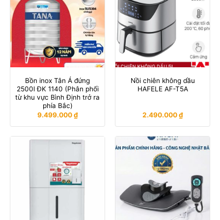
Bồn inox Tân Á đứng
Nồi chiên không dầu
2500l ĐK 1140 (Phân phối
HAFELE AF-T5A
từ khu vực Bình Định trở ra
phía Bắc)
9.499.000
₫
2.490.000
₫