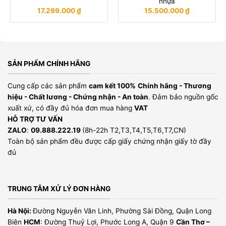
nhựa
17.299.000
₫
15.500.000
₫
SẢN PHẨM CHÍNH HÃNG
Cung cấp các sản phẩm
cam kết 100%
Chính hãng - Thương
hiệu - Chất lương - Chứng nhận - An toàn
. Đảm bảo nguồn gốc
xuất xứ, có đầy đủ hóa đơn mua hàng
VAT
HỖ TRỢ TƯ VẤN
ZALO
:
09.888.222.19
(8h-22h T2,T3,T4,T5,T6,T7,CN)
Toàn bộ sản phẩm đều được cấp giấy chứng nhận giấy tờ đầy
đủ
TRUNG TÂM XỬ LÝ ĐƠN HÀNG
Hà Nội:
Đường Nguyễn Văn Linh, Phường Sài Đồng, Quận Long
Biên
HCM
: Đường Thuỷ Lợi, Phước Long A, Quận 9
Cần Thơ –