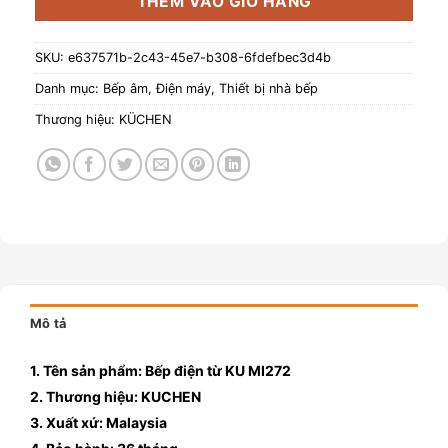
THÊM VÀO GIỎ HÀNG
SKU:
e637571b-2c43-45e7-b308-6fdefbec3d4b
Danh mục:
Bếp âm
,
Điện máy
,
Thiết bị nhà bếp
Thương hiệu:
KÜCHEN
Mô tả
1. Tên sản phẩm: Bếp điện từ KU MI272
2. Thương hiệu: KUCHEN
3. Xuất xứ: Malaysia