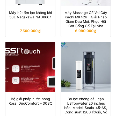
Máy hút ẩm lọc không khí
Máy Massage Cổ Vai Gáy
50L Nagakawa NAD8667
Kachi MK426 – Giải Pháp
Giảm Đau Mỏi, Phục Hồi
Cột Sống Cổ Tại Nhà
7.500.000
₫
6.990.000
₫
Bộ giải pháp nước nóng
Bộ lọc chống cáu cặn
Rossi DuoComfort – 30SQ
USTopwater 20 inches
béo, Model: Scala-45-AS,
Công suất 1200 lít/giờ, Vỏ