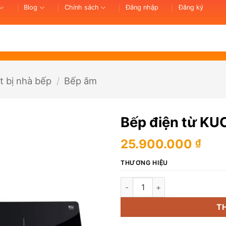
Blog
Chính sách
Đăng nhập
Đăng ký
t bị nhà bếp
/
Bếp âm
Bếp điện từ KU
25.900.000
₫
THƯƠNG HIỆU
Bếp điện từ KUCHEN KU GEI 2
T