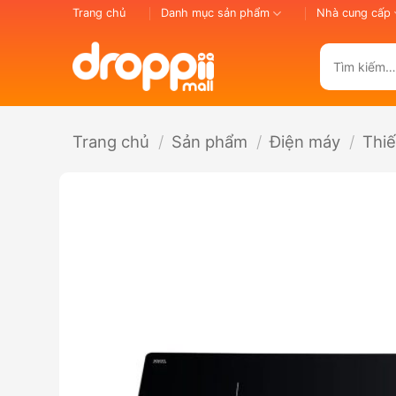
Bỏ
Trang chủ
Danh mục sản phẩm
Nhà cung cấp
qua
nội
Tìm
dung
kiếm:
Trang chủ
/
Sản phẩm
/
Điện máy
/
Thiế