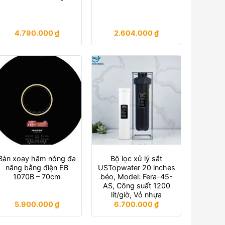
4.790.000
₫
2.604.000
₫
Bàn xoay hâm nóng đa
Bộ lọc xử lý sắt
năng bằng điện EB
USTopwater 20 inches
1070B – 70cm
béo, Model: Fera-45-
AS, Công suất 1200
lít/giờ, Vỏ nhựa
5.900.000
₫
6.700.000
₫