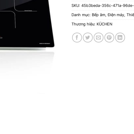
SKU:
45b3beda-356c-471a-96de-
Danh mục:
Bếp âm
,
Điện máy
,
Thiế
Thương hiệu:
KÜCHEN