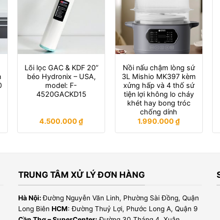
Lõi lọc GAC & KDF 20”
Nồi nấu chậm lòng sứ
h
béo Hydronix – USA,
3L Mishio MK397 kèm
0
model: F-
xửng hấp và 4 thố sứ
4520GACKD15
tiện lợi không lo cháy
khét hay bong tróc
chống dính
4.500.000
₫
1.990.000
₫
TRUNG TÂM XỬ LÝ ĐƠN HÀNG
Hà Nội:
Đường Nguyễn Văn Linh, Phường Sài Đồng, Quận
Long Biên
HCM
: Đường Thuỷ Lợi, Phước Long A, Quận 9
Cần Thơ – SuperCenter:
Đường 30 Tháng 4, Xuân