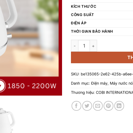
KÍCH THƯỚC
CÔNG SUẤT
ĐIỆN ÁP
THỜI GIAN BẢO HÀNH
Ấm đun nước cổ điển COBI m
T
SKU:
be135065-2e62-425b-a6ee
Danh mục:
Điện máy
,
Máy nước n
Thương hiệu:
COBI INTERNATIONA