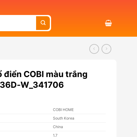
 điển COBI màu trắng
536D-W_341706
COBI HOME
South Korea
China
1.7