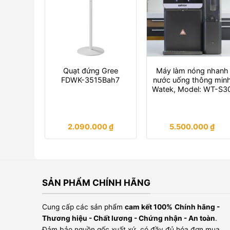
Quạt đứng Gree
Máy làm nóng nhanh
FDWK-3515Bah7
nước uống thông min
Watek, Model: WT-S3
2.090.000
₫
5.500.000
₫
SẢN PHẨM CHÍNH HÃNG
Cung cấp các sản phẩm
cam kết 100%
Chính hãng -
Thương hiệu - Chất lương - Chứng nhận - An toàn
.
Đảm bảo nguồn gốc xuất xứ, có đầy đủ hóa đơn mua