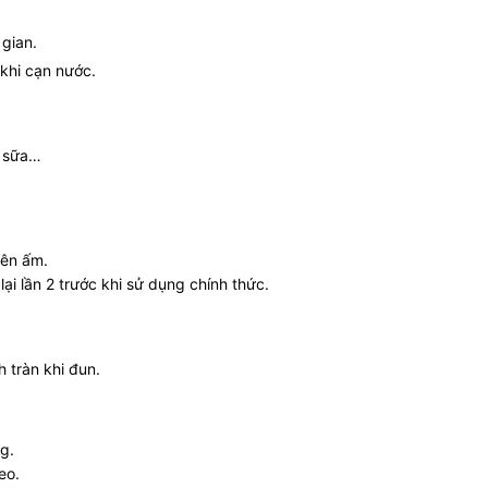
 gian.
 khi cạn nước.
a sữa…
rên ấm.
ại lần 2 trước khi sử dụng chính thức.
 tràn khi đun.
g.
eo.