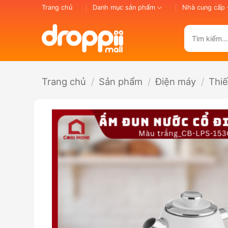
Bỏ
Trang chủ
Danh mục sản phẩm
Nhà cung cấp
qua
nội
Tìm
dung
kiếm:
Trang chủ
/
Sản phẩm
/
Điện máy
/
Thiế