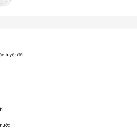
àn tuyệt đối
nh
 nước