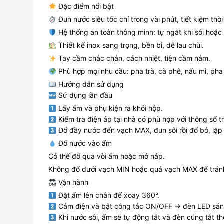
Đặc điểm nổi bật
Đun nước siêu tốc chỉ trong vài phút, tiết kiệm thời
Hệ thống an toàn thông minh: tự ngắt khi sôi hoặc
Thiết kế inox sang trọng, bền bỉ, dễ lau chùi.
Tay cầm chắc chắn, cách nhiệt, tiện cầm nắm.
Phù hợp mọi nhu cầu: pha trà, cà phê, nấu mì, ph
Hướng dẫn sử dụng
Sử dụng lần đầu
Lấy ấm và phụ kiện ra khỏi hộp.
Kiểm tra điện áp tại nhà có phù hợp với thông số t
Đổ đầy nước đến vạch MAX, đun sôi rồi đổ bỏ, lặp l
Đổ nước vào ấm
Có thể đổ qua vòi ấm hoặc mở nắp.
Không đổ dưới vạch MIN hoặc quá vạch MAX để tránh
Vận hành
Đặt ấm lên chân đế xoay 360°.
Cắm điện và bật công tắc ON/OFF → đèn LED sán
Khi nước sôi, ấm sẽ tự động tắt và đèn cũng tắt th