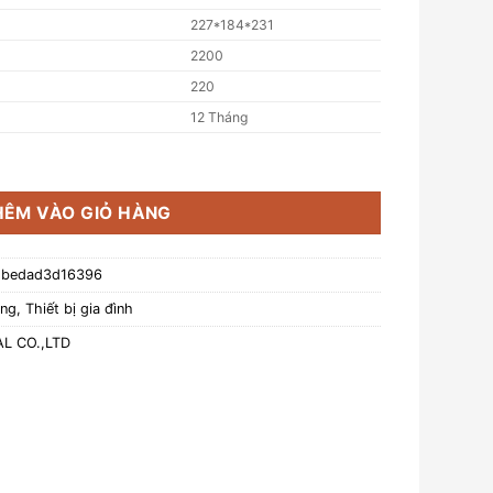
227*184*231
2200
220
12 Tháng
àu trắng 1.7L_CB-LPS-1536D-W_341706 số lượng
HÊM VÀO GIỎ HÀNG
-bedad3d16396
óng
,
Thiết bị gia đình
L CO.,LTD