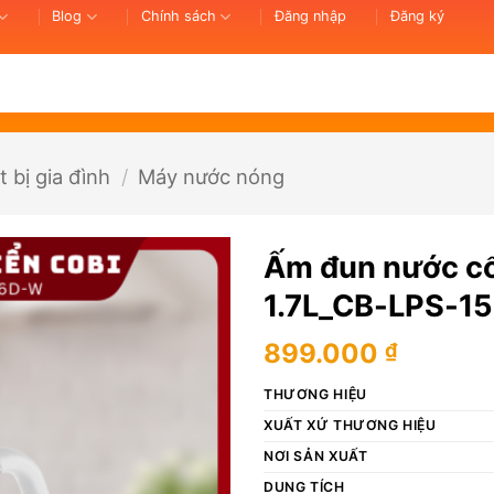
Blog
Chính sách
Đăng nhập
Đăng ký
t bị gia đình
/
Máy nước nóng
Ấm đun nước cổ
1.7L_CB-LPS-1
899.000
₫
THƯƠNG HIỆU
XUẤT XỨ THƯƠNG HIỆU
NƠI SẢN XUẤT
DUNG TÍCH